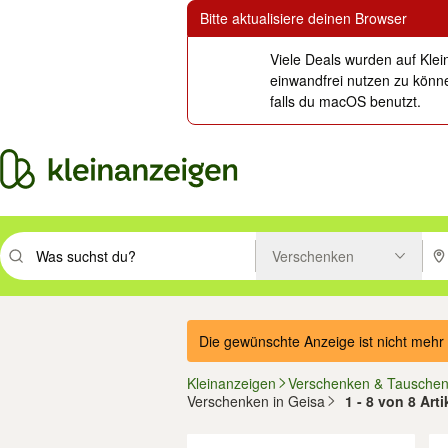
Bitte aktualisiere deinen Browser
Viele Deals wurden auf Klei
einwandfrei nutzen zu könne
falls du macOS benutzt.
Verschenken
Suchbegriff eingeben. Eingabetaste drücken um zu suchen, oder Vorsc
PLZ
Die gewünschte Anzeige ist nicht mehr 
Kleinanzeigen
Verschenken & Tausche
Verschenken in Geisa
1 - 8 von 8 Art
Filter