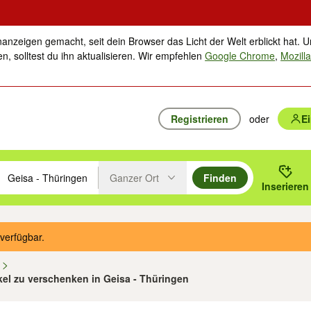
nanzeigen gemacht, seit dein Browser das Licht der Welt erblickt hat. U
n, solltest du ihn aktualisieren. Wir empfehlen
Google Chrome
,
Mozilla
Registrieren
oder
E
Ganzer Ort
Finden
hläge mit den Pfeiltasten nach oben/unten durchsuchen und mit Einga
 oder Ort eingeben. Eingabetaste drücken um zu suchen, oder Vorschl
Inserieren
Suche im Umkreis des gewählten Orts oder PLZ
verfügbar.
n
ikel zu verschenken in Geisa - Thüringen