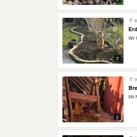
8
Erd
Wir 
2
9
Bre
Mit 
2