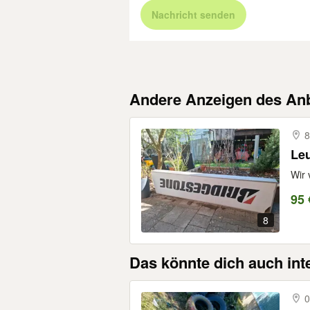
Nachricht senden
Andere Anzeigen des Anb
8
Le
Wir 
95 
8
Das könnte dich auch int
0