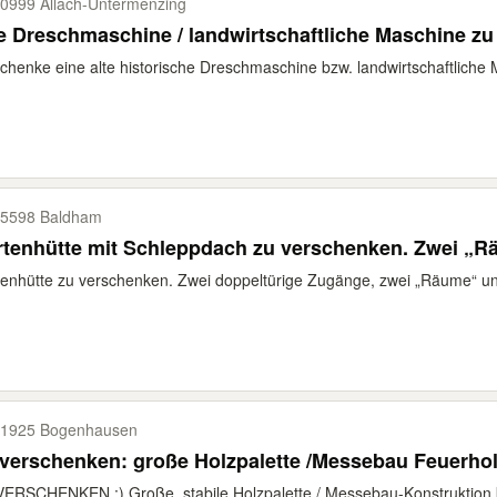
0999 Allach-​Untermenzing
e Dreschmaschine / landwirtschaftliche Maschine z
chenke eine alte historische Dreschmaschine bzw. landwirtschaftliche 
5598 Baldham
tenhütte mit Schleppdach zu verschenken. Zwei „R
enhütte zu verschenken. Zwei doppeltürige Zugänge, zwei „Räume“ u
1925 Bogenhausen
verschenken: große Holzpalette /Messebau Feuerho
ERSCHENKEN :) Große, stabile Holzpalette / Messebau-Konstruktion k