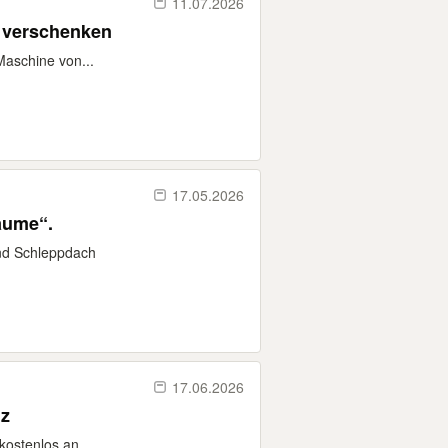
11.07.2026
u verschenken
Maschine von...
17.05.2026
äume“.
nd Schleppdach
17.06.2026
lz
ostenlos an...