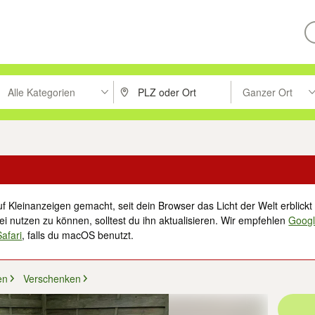
Alle Kategorien
Ganzer Ort
ken um zu suchen, oder Vorschläge mit den Pfeiltasten nach oben/unt
PLZ oder Ort eingeben. Eingabetaste drücke
Suche im Umkreis 
f Kleinanzeigen gemacht, seit dein Browser das Licht der Welt erblickt 
i nutzen zu können, solltest du ihn aktualisieren. Wir empfehlen
Goog
Safari
, falls du macOS benutzt.
en
Verschenken