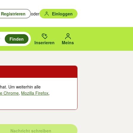
Registrieren
oder
Einloggen
Finden
en durchsuchen und mit Eingabetaste auswählen.
n um zu suchen, oder Vorschläge mit den Pfeiltasten nach oben/unten
des gewählten Orts oder PLZ.
Inserieren
Meins
hat. Um weiterhin alle
le Chrome
,
Mozilla Firefox
,
Nachricht schreiben