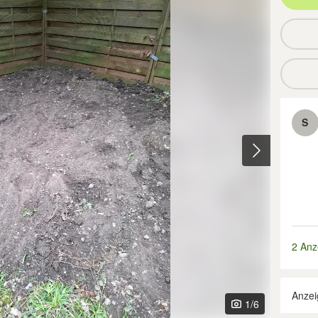
S
2 Anz
Anzei
1
/6