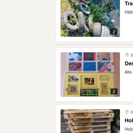
Tra
Hätt
2
8
Den
Alte
2
8
Hol
Holz