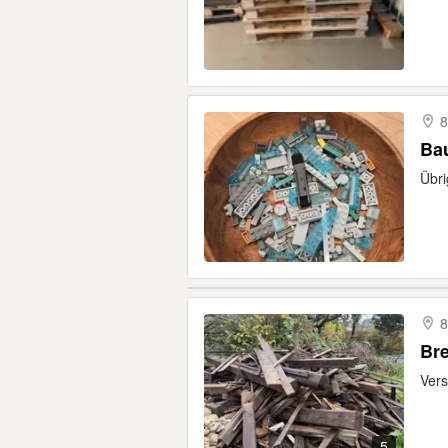
8
Ba
Übri
8
Bre
Vers
5