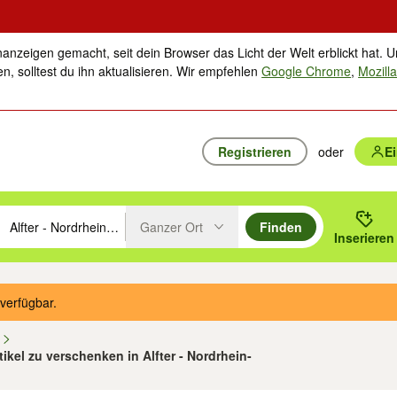
nanzeigen gemacht, seit dein Browser das Licht der Welt erblickt hat. U
n, solltest du ihn aktualisieren. Wir empfehlen
Google Chrome
,
Mozilla
Registrieren
oder
E
Ganzer Ort
Finden
hläge mit den Pfeiltasten nach oben/unten durchsuchen und mit Einga
 oder Ort eingeben. Eingabetaste drücken um zu suchen, oder Vorschl
Inserieren
Suche im Umkreis des gewählten Orts oder PLZ
verfügbar.
n
tikel zu verschenken in Alfter - Nordrhein-