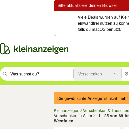
Bitte aktualisiere deinen Browser
Viele Deals wurden auf Klei
einwandfrei nutzen zu könne
falls du macOS benutzt.
Verschenken
Suchbegriff eingeben. Eingabetaste drücken um zu suchen, oder Vorsc
PLZ
Die gewünschte Anzeige ist nicht mehr 
Kleinanzeigen
Verschenken & Tausche
Verschenken in Alfter
1 - 25 von 69 Ar
Westfalen