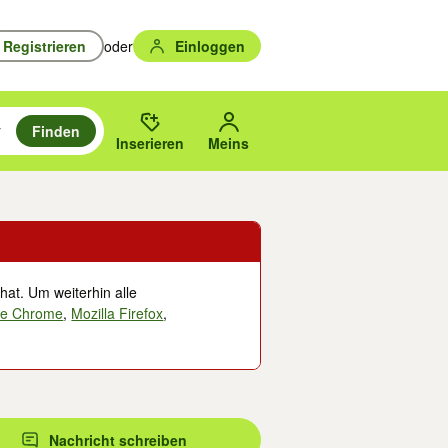
Registrieren
oder
Einloggen
Finden
en durchsuchen und mit Eingabetaste auswählen.
n um zu suchen, oder Vorschläge mit den Pfeiltasten nach oben/unten
des gewählten Orts oder PLZ.
Inserieren
Meins
hat. Um weiterhin alle
le Chrome
,
Mozilla Firefox
,
Nachricht schreiben