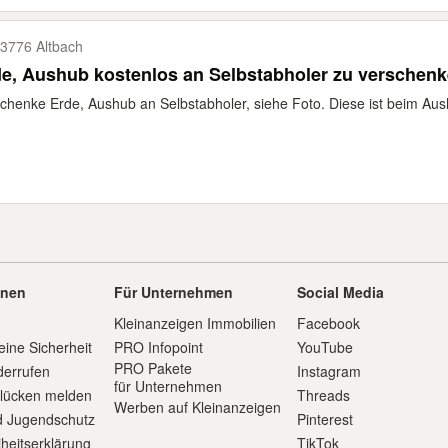
3776 Altbach
e, Aushub kostenlos an Selbstabholer zu verschen
chenke Erde, Aushub an Selbstabholer, siehe Foto. Diese ist beim Au
onen
Für Unternehmen
Social Media
Kleinanzeigen Immobilien
Facebook
eine Sicherheit
PRO Infopoint
YouTube
PRO Pakete
derrufen
Instagram
für Unternehmen
slücken melden
Threads
Werben auf Kleinanzeigen
d Jugendschutz
Pinterest
iheitserklärung
TikTok