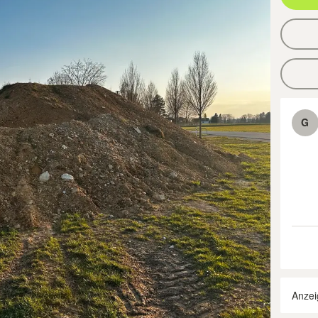
G
Anzei