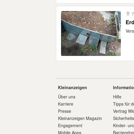
7
Erd
Vers
Kleinanzeigen
Informati
Über uns
Hilfe
Karriere
Tipps für d
Presse
Vertrag Wi
Kleinanzeigen Magazin
Sicherheit
Engagement
Kinder- un
Mobile Apps
Barrierefre