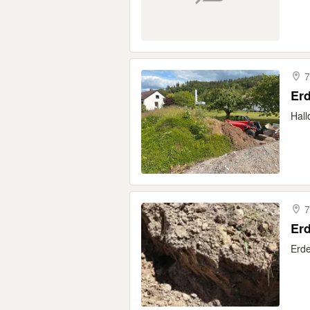
7
Er
Hall
7
Er
Erde