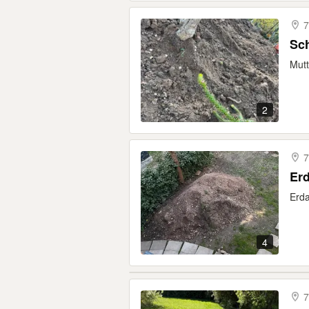
7
Sc
Mutt
2
7
Erd
Erda
4
7