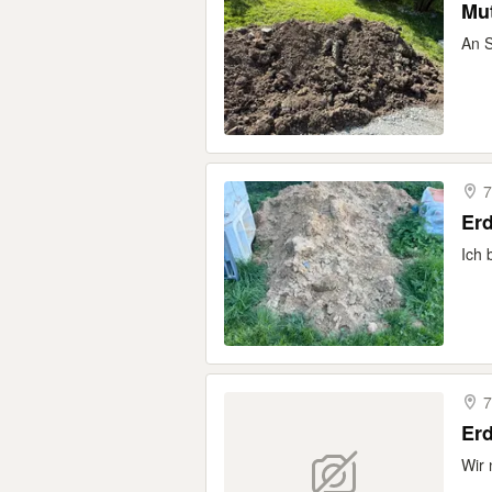
Mu
An S
7
Erd
Ich 
7
Er
Wir 