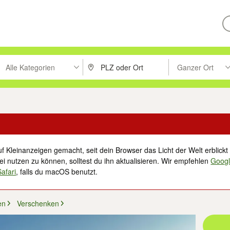
Alle Kategorien
Ganzer Ort
ken um zu suchen, oder Vorschläge mit den Pfeiltasten nach oben/unt
PLZ oder Ort eingeben. Eingabetaste drücke
Suche im Umkreis 
f Kleinanzeigen gemacht, seit dein Browser das Licht der Welt erblickt 
i nutzen zu können, solltest du ihn aktualisieren. Wir empfehlen
Goog
Safari
, falls du macOS benutzt.
en
Verschenken