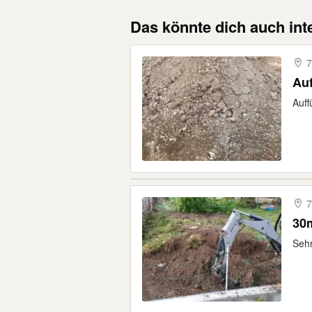
Das könnte dich auch int
7
Auf
Auff
7
30
Sehr