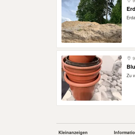
9
Er
Erda
9
Bl
Zu 
Kleinanzeigen
Informati