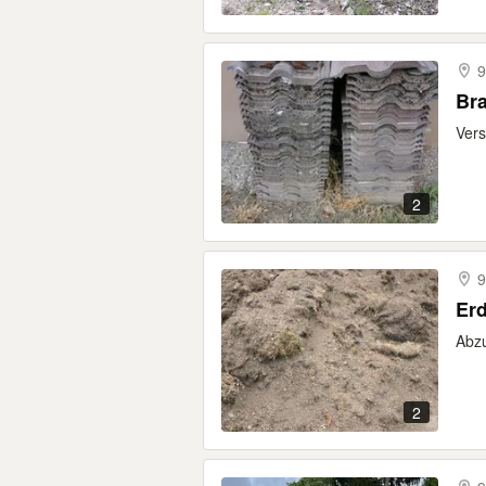
9
Bra
Vers
2
9
Er
Abzu
2