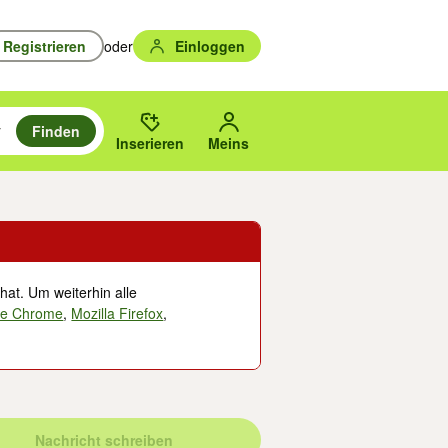
Registrieren
oder
Einloggen
Finden
en durchsuchen und mit Eingabetaste auswählen.
n um zu suchen, oder Vorschläge mit den Pfeiltasten nach oben/unten
des gewählten Orts oder PLZ.
Inserieren
Meins
hat. Um weiterhin alle
le Chrome
,
Mozilla Firefox
,
Nachricht schreiben