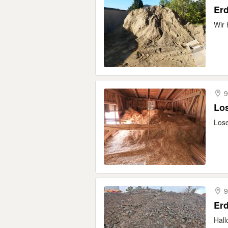
Er
Wir 
9
Lo
Lose
9
Erd
Hall