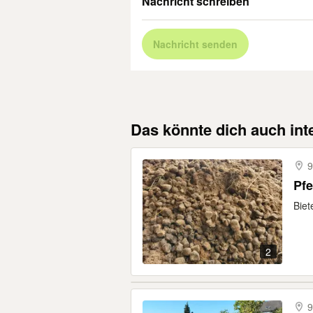
Nachricht schreiben
Nachricht senden
Das könnte dich auch int
9
Pfe
Biet
2
9