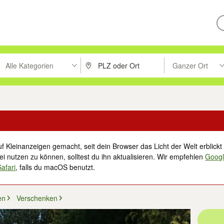
Alle Kategorien
Ganzer Ort
ken um zu suchen, oder Vorschläge mit den Pfeiltasten nach oben/unt
PLZ oder Ort eingeben. Eingabetaste drücke
Suche im Umkreis 
f Kleinanzeigen gemacht, seit dein Browser das Licht der Welt erblickt 
i nutzen zu können, solltest du ihn aktualisieren. Wir empfehlen
Goog
Safari
, falls du macOS benutzt.
en
Verschenken