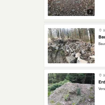
7
9
Bau
Bau
9
Er
Ver