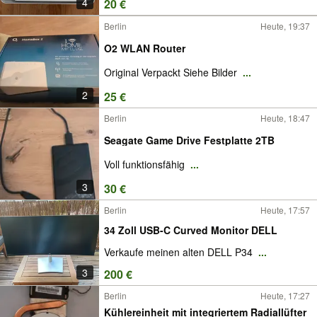
4
20 €
Berlin
Heute, 19:37
O2 WLAN Router
Original Verpackt Siehe Bilder
...
2
25 €
Berlin
Heute, 18:47
Seagate Game Drive Festplatte 2TB
Voll funktionsfähig
...
3
30 €
Berlin
Heute, 17:57
34 Zoll USB-C Curved Monitor DELL
Verkaufe meinen alten DELL P34
...
3
200 €
Berlin
Heute, 17:27
Kühlereinheit mit integriertem Radiallüfter