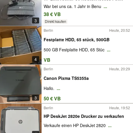
War bei uns ca. 1 Jahr in Benu
...
38 € VB
3
Direkt kaufen
Berlin
Heute, 20:52
Festplatte HDD, 65 stück, 500GB
500 GB Festplatte HDD, 65 Stüc
...
4
VB
Berlin
Heute, 20:29
Canon Pixma TS5355a
Hallo.
...
3
50 € VB
Berlin
Heute, 19:52
HP DeskJet 2820e Drucker zu verkaufen
Verkaufe einen HP DeskJet 2820
...