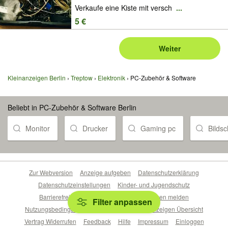
Verkaufe eine Kiste mit versch
...
5 €
Weiter
Kleinanzeigen Berlin
Treptow
Elektronik
PC-Zubehör & Software
Beliebt in PC-Zubehör & Software Berlin
Monitor
Drucker
Gaming pc
Bildsc
Zur Webversion
Anzeige aufgeben
Datenschutzerklärung
Datenschutzeinstellungen
Kinder- und Jugendschutz
Barrierefreiheitserklärung
Sicherheitslücken melden
Filter anpassen
Nutzungsbedingungen
Beliebte Suchen
Anzeigen Übersicht
Vertrag Widerrufen
Feedback
Hilfe
Impressum
Einloggen