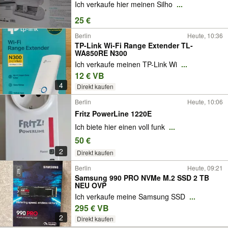
Ich verkaufe hier meinen Silho
...
25 €
Berlin
Heute, 10:36
TP-Link Wi-Fi Range Extender TL-
WA850RE N300
Ich verkaufe meinen TP-Link Wi
...
12 € VB
4
Direkt kaufen
Berlin
Heute, 10:06
Fritz PowerLine 1220E
Ich biete hier einen voll funk
...
50 €
2
Direkt kaufen
Berlin
Heute, 09:21
Samsung 990 PRO NVMe M.2 SSD 2 TB
NEU OVP
Ich verkaufe meine Samsung SSD
...
295 € VB
2
Direkt kaufen