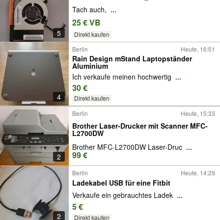
Tach auch,
...
25 € VB
5
Direkt kaufen
Berlin
Heute, 16:51
Rain Design mStand Laptopständer
Aluminium
Ich verkaufe meinen hochwertig
...
30 €
4
Direkt kaufen
Berlin
Heute, 15:33
Brother Laser-Drucker mit Scanner MFC-
L2700DW
Brother MFC-L2700DW Laser-Druc
...
99 €
2
Berlin
Heute, 14:29
Ladekabel USB für eine Fitbit
Verkaufe ein gebrauchtes Ladek
...
5 €
2
Direkt kaufen