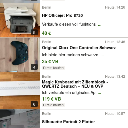
Berlin
Heute, 14:26
HP Officejet Pro 8720
Verkaufe diesen voll funktions
...
5
40 €
Berlin
Heute, 13:48
Original Xbox One Controller Schwarz
Ich biete hier meinen schwarze
...
25 € VB
4
Direkt kaufen
Berlin
Heute, 13:42
Magic Keyboard mit Ziffernblock -
QWERTZ Deutsch – NEU & OVP
Ich verkaufe ein originales Ap
...
119 € VB
6
Direkt kaufen
Berlin
Heute, 10:57
Silhouette Portrait 2 Plotter