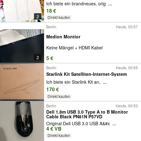
Ich biete ein brandneues, orig
...
18 €
2
Direkt kaufen
Berlin
Heute, 00:57
Medion Montior
Keine Mängel + HDMI Kabel
2
5 €
Berlin
Heute, 00:55
Starlink Kit Satelliten-Internet-System
Ich biete ein Starlink Kit an,
...
170 €
Direkt kaufen
Berlin
Heute, 00:53
Dell 1.8m USB 3.0 Type A to B Monitor
Cable Black PN81N P57VD
Original Dell USB 3.0 USB A&#x
...
4 € VB
Direkt kaufen