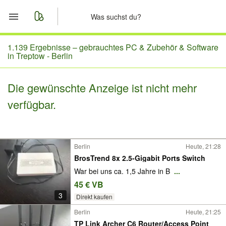
Start
1.139 Ergebnisse –
gebrauchtes PC & Zubehör & Software
in Treptow - Berlin
Merkliste
Die gewünschte Anzeige ist nicht mehr
Nachrichten
verfügbar.
Anzeige aufgeben
Berlin
Heute, 21:28
BrosTrend 8x 2.5-Gigabit Ports Switch
War bei uns ca. 1,5 Jahre in B
...
45 € VB
3
Direkt kaufen
Berlin
Heute, 21:25
TP Link Archer C6 Router/Access Point