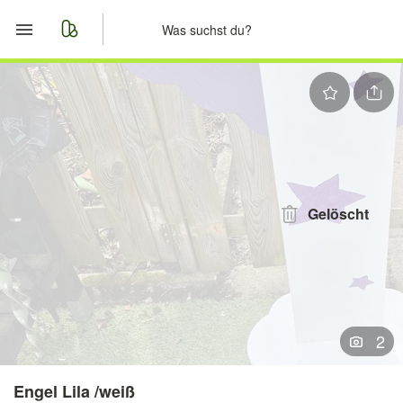
Start
Merkliste
Nachrichten
Anzeige aufgeben
Gelöscht
2
Engel Lila /weiß