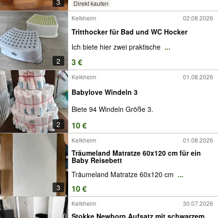
3
Direkt kaufen
Kelkheim
02.08.2026
Tritthocker für Bad und WC Hocker
Ich biete hier zwei praktische
...
2
3 €
Kelkheim
01.08.2026
Babylove Windeln 3
Biete 94 Windeln Größe 3.
2
10 €
Kelkheim
01.08.2026
Träumeland Matratze 60x120 cm für ein
Baby Reisebett
Träumeland Matratze 60x120 cm
...
3
10 €
Kelkheim
30.07.2026
Stokke Newborn Aufsatz mit schwarzem