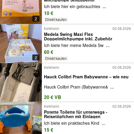
Ich biete hier ein gebrauchtes
...
10 €
2
Direkt kaufen
Kelkheim
02.08.2026
Medela Swing Maxi Flex
Doppelmilchpumpe inkl. Zubehör
Ich biete hier meine Medela Sw
...
60 €
2
Direkt kaufen
Kelkheim
02.08.2026
Hauck Colibri Pram Babywanne – wie neu
Hauck Colibri Pram (Babywanne&
...
20 € VB
Kelkheim
02.08.2026
Potette Toilette für unterwegs -
Reisetöpfchen mit Einlagen
Ich biete ein praktisches Kind
...
15 €