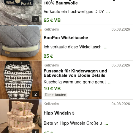
100% Baumwolle
Verkaufe ein hochwertiges DIDY
...
2
65 € VB
Kelkheim
05.08.2026
BooPoo Wickeltasche
Ich verkaufe diese Wickeltasch
...
25 €
Kelkheim
05.08.2026
Fusssack für Kinderwagen und
Babyschale von Elodie Details
Kuschelig warm und gerne genut
...
10 € VB
2
Direkt kaufen
Kelkheim
04.08.2026
Hipp Windeln 3
Biete 91 Hipp Windeln Größe 3
...
3