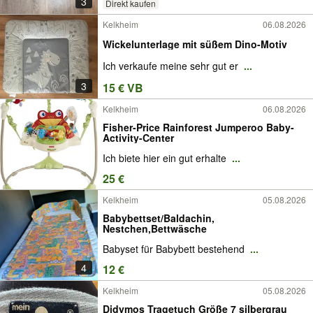
3
Direkt kaufen
Kelkheim
06.08.2026
Wickelunterlage mit süßem Dino-Motiv
Ich verkaufe meine sehr gut er
...
3
15 € VB
Kelkheim
06.08.2026
Fisher-Price Rainforest Jumperoo Baby-
Activity-Center
Ich biete hier ein gut erhalte
...
25 €
Kelkheim
05.08.2026
Babybettset/Baldachin,
Nestchen,Bettwäsche
Babyset für Babybett bestehend
...
4
12 €
Kelkheim
05.08.2026
Didymos Tragetuch Größe 7 silbergrau