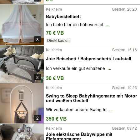
Kelkheim
Gestern, 20:20
Babybeistellbett
Ich biete hier ein höheverstel
...
70 € VB
8
Direkt kaufen
Kelkheim
Gestern, 15:16
Joie Reisebett / Babyreisebett/ Laufstall
Ich verkaufe ein gut erhaltene
...
3
30 € VB
Kelkheim
Gestern, 10:23
Swing to Sleep Babyhängematte mit Motor
und weißem Gestell
Wir verkaufen unsere Swing to
...
2
350 € VB
Kelkheim
Gestern, 09:42
Joie elektrische Babywippe mit
Elefantenmuster