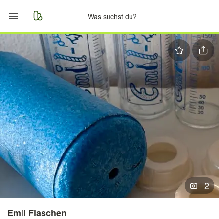
Start
Merkliste
Nachrichten
Anzeige aufgeben
2
Emil Flaschen