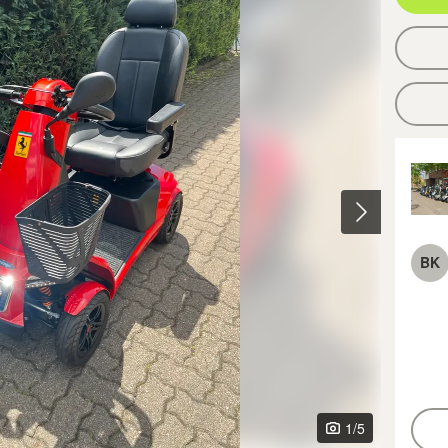
BK
1
/5