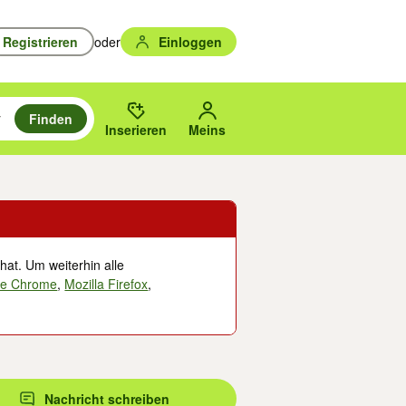
Registrieren
oder
Einloggen
Finden
en durchsuchen und mit Eingabetaste auswählen.
n um zu suchen, oder Vorschläge mit den Pfeiltasten nach oben/unten
des gewählten Orts oder PLZ.
Inserieren
Meins
hat. Um weiterhin alle
le Chrome
,
Mozilla Firefox
,
Nachricht schreiben