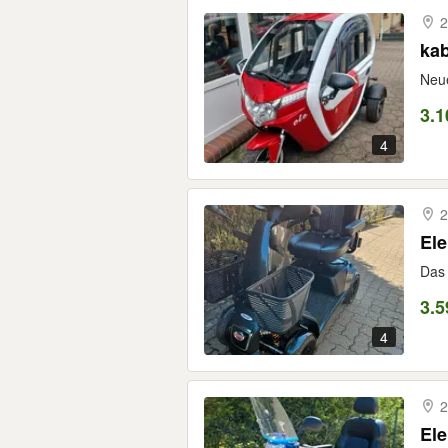
2
kab
Neue
3.1
4
2
Ele
Das 
3.5
4
2
Ele