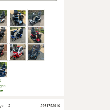
6
igen
ne
gen-ID
2961752910