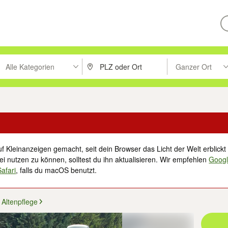
Alle Kategorien
Ganzer Ort
ken um zu suchen, oder Vorschläge mit den Pfeiltasten nach oben/unt
PLZ oder Ort eingeben. Eingabetaste drücke
Suche im Umkreis 
f Kleinanzeigen gemacht, seit dein Browser das Licht der Welt erblickt 
i nutzen zu können, solltest du ihn aktualisieren. Wir empfehlen
Goog
Safari
, falls du macOS benutzt.
Altenpflege