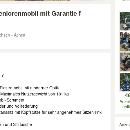
niorenmobil mit Garantie ❗️
chsen - Achim
au"
lektromobil mit moderner Optik
t: Maximales Nutzergewicht von 181 kg
4
obil-Sortiment
Anze
der und Vollfederung
onli
tänssitz mit Kopfstütze für sehr angenehmes Sitzen (inkl.
en und Sitztasche
Anzei