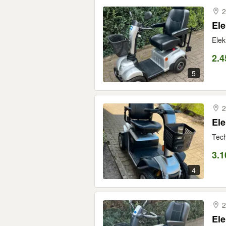
2
Ele
Elek
2.4
5
2
Ele
Tech
3.1
4
2
Ele