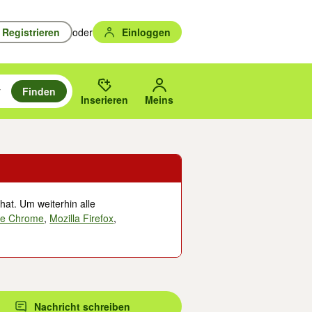
Registrieren
oder
Einloggen
Finden
en durchsuchen und mit Eingabetaste auswählen.
n um zu suchen, oder Vorschläge mit den Pfeiltasten nach oben/unten
des gewählten Orts oder PLZ.
Inserieren
Meins
hat. Um weiterhin alle
le Chrome
,
Mozilla Firefox
,
Nachricht schreiben