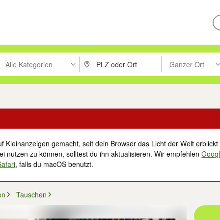
Alle Kategorien
Ganzer Ort
ken um zu suchen, oder Vorschläge mit den Pfeiltasten nach oben/unt
PLZ oder Ort eingeben. Eingabetaste drücke
Suche im Umkreis 
f Kleinanzeigen gemacht, seit dein Browser das Licht der Welt erblickt 
i nutzen zu können, solltest du ihn aktualisieren. Wir empfehlen
Goog
Safari
, falls du macOS benutzt.
en
Tauschen