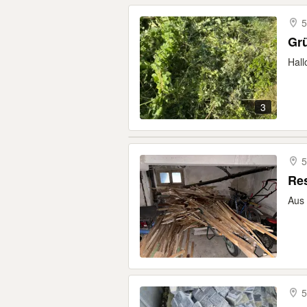
Grü
Hall
3
5
Res
Aus 
5