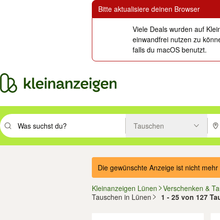
Bitte aktualisiere deinen Browser
Viele Deals wurden auf Klei
einwandfrei nutzen zu könne
falls du macOS benutzt.
Tauschen
Suchbegriff eingeben. Eingabetaste drücken um zu suchen, oder Vorsc
PLZ
Die gewünschte Anzeige ist nicht mehr 
Kleinanzeigen Lünen
Verschenken & T
Tauschen in Lünen
1 - 25 von 127 T
Filter