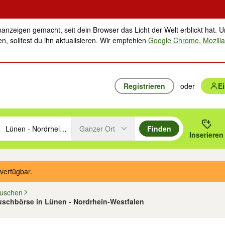
nanzeigen gemacht, seit dein Browser das Licht der Welt erblickt hat. U
n, solltest du ihn aktualisieren. Wir empfehlen
Google Chrome
,
Mozilla
Registrieren
oder
E
Ganzer Ort
Finden
hläge mit den Pfeiltasten nach oben/unten durchsuchen und mit Einga
 oder Ort eingeben. Eingabetaste drücken um zu suchen, oder Vorschl
Inserieren
Suche im Umkreis des gewählten Orts oder PLZ
verfügbar.
auschen
auschbörse in Lünen - Nordrhein-Westfalen