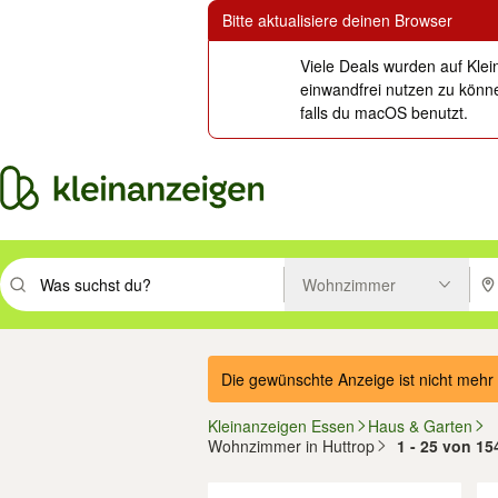
Bitte aktualisiere deinen Browser
Viele Deals wurden auf Klei
einwandfrei nutzen zu könne
falls du macOS benutzt.
Wohnzimmer
Suchbegriff eingeben. Eingabetaste drücken um zu suchen, oder Vorsc
PLZ
Die gewünschte Anzeige ist nicht mehr 
Kleinanzeigen Essen
Haus & Garten
Wohnzimmer in Huttrop
1 - 25 von 15
Filter