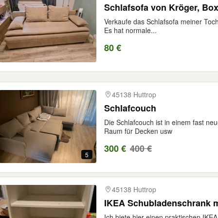
Schlafsofa von Kröger, Bo
Verkaufe das Schlafsofa meiner Toch
Es hat normale...
80 €
45138 Huttrop
Schlafcouch
Die Schlafcouch ist in einem fast ne
Raum für Decken usw
300 €
400 €
5
45138 Huttrop
IKEA Schubladenschrank m
Ich biete hier einen praktischen IKE