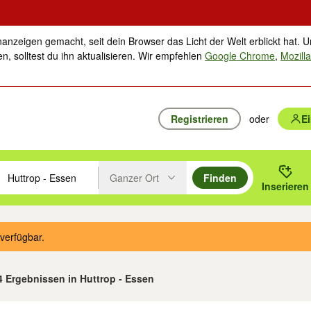
nanzeigen gemacht, seit dein Browser das Licht der Welt erblickt hat. U
n, solltest du ihn aktualisieren. Wir empfehlen
Google Chrome
,
Mozilla
Registrieren
oder
E
Ganzer Ort
Finden
hläge mit den Pfeiltasten nach oben/unten durchsuchen und mit Einga
 oder Ort eingeben. Eingabetaste drücken um zu suchen, oder Vorschl
Inserieren
Suche im Umkreis des gewählten Orts oder PLZ
verfügbar.
4 Ergebnissen in Huttrop - Essen