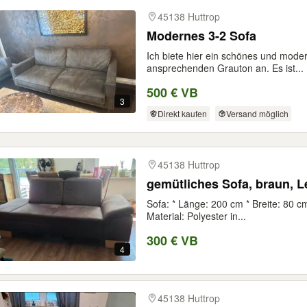
45138 Huttrop
Modernes 3-2 Sofa
Ich biete hier ein schönes und moder
ansprechenden Grauton an. Es ist...
500 € VB
3
Direkt kaufen
Versand möglich
45138 Huttrop
gemütliches Sofa, braun, L
Sofa: * Länge: 200 cm * Breite: 80 c
Material: Polyester in...
300 € VB
4
45138 Huttrop