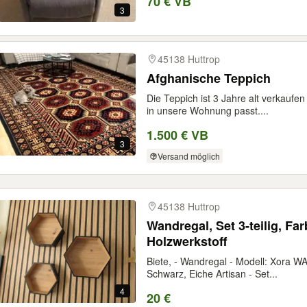
70 € VB
3
45138 Huttrop
Afghanische Teppich
Die Teppich ist 3 Jahre alt verkaufe
in unsere Wohnung passt....
1.500 € VB
3
Versand möglich
45138 Huttrop
Wandregal, Set 3-teilig, Fa
Holzwerkstoff
Biete, - Wandregal - Modell: Xora
Schwarz, Eiche Artisan - Set...
4
20 €