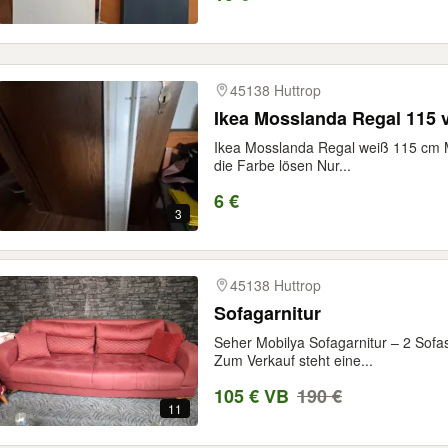
45138 Huttrop
Ikea Mosslanda Regal 115 v
Ikea Mosslanda Regal weiß 115 cm Mi
die Farbe lösen Nur...
6 €
3
45138 Huttrop
Sofagarnitur
Seher Mobilya Sofagarnitur – 2 Sofas
Zum Verkauf steht eine...
105 € VB
190 €
11