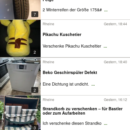
2 Winterreifen der Größe 175&#
...
7
Rheine
Gestern, 18:44
Pikachu Kuschetier
Verschenke Pikachu Kuscheltier
...
2
Rheine
Gestern, 18:40
Beko Geschirrspüler Defekt
Eine Dichtung ist undicht.
...
2
Rheine
Gestern, 16:12
Strandkorb zu verschenken – für Bastler
oder zum Aufarbeiten
Ich verschenke diesen Strandko
...
3