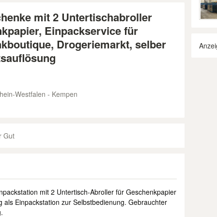
henke mit 2 Untertischabroller
kpapier, Einpackservice für
kboutique, Drogeriemarkt, selber
Anzei
tsauflösung
hein-Westfalen - Kempen
r Gut
station mit 2 Untertisch-Abroller für Geschenkpapier
g als Einpackstation zur Selbstbedienung. Gebrauchter
.