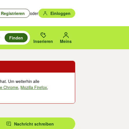
Registrieren
oder
Einloggen
Finden
en durchsuchen und mit Eingabetaste auswählen.
n um zu suchen, oder Vorschläge mit den Pfeiltasten nach oben/unten
des gewählten Orts oder PLZ.
Inserieren
Meins
hat. Um weiterhin alle
le Chrome
,
Mozilla Firefox
,
Nachricht schreiben