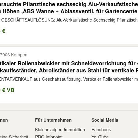
rauchte Pflanztische sechseckig Alu-Verkaufstische
3 Höhen ,ABS Wanne + Ablassventil, für Gartencente
entarverkauf aus Geschäftsauflösng
 GESCHÄFTSAUFLÖSUNG: Alu-Verkaufstische Sechseckig Pflanztische 
 €
47906 Kempen
tikaler Rollenabwickler mit Schneidevorrichtung für 
kauffsständer, Abrollständer aus Stahl für vertikale 
dere
NTARVERKAUF aus Geschäftsauflösung. Vertikaler Rollenabwickler mit 
0 € VB
onen
Für Unternehmen
Social Media
Kleinanzeigen Immobilien
Facebook
eine Sicherheit
PRO Infopoint
YouTube