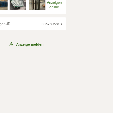
Anzeigen
online
gen-ID
3357895813
Anzeige melden