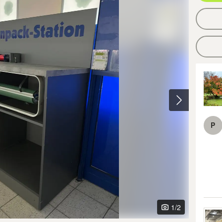
P
1
/2