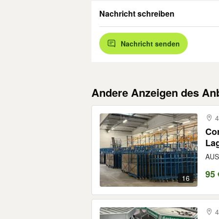
Nachricht schreiben
Nachricht senden
Andere Anzeigen des Anb
Cor
Lag
Um
AUS
95 
16