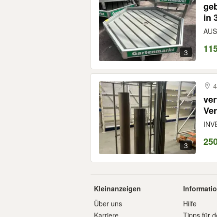
geb
in 
Inv
AUS
115
3
ver
Ver
an
INVE
25
3
Kleinanzeigen
Informati
Über uns
Hilfe
Karriere
Tipps für d