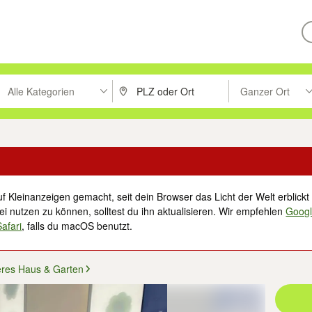
Alle Kategorien
Ganzer Ort
ken um zu suchen, oder Vorschläge mit den Pfeiltasten nach oben/unt
PLZ oder Ort eingeben. Eingabetaste drücke
Suche im Umkreis 
f Kleinanzeigen gemacht, seit dein Browser das Licht der Welt erblickt 
i nutzen zu können, solltest du ihn aktualisieren. Wir empfehlen
Goog
Safari
, falls du macOS benutzt.
eres Haus & Garten