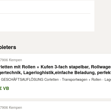
ieters
47906 Kempen
letten mit Rollen + Kufen 3-fach stapelbar, Rollwa
ertechnik, Lagerloghistik,einfache Beladung, perfekt
zugsware,Umzüge,Haushaltsauflösungen,Transport
 GESCHÄFTSAUFLÖSUNG Corletten - Transportwagen + Rollen - Lagerw
€ VB
47906 Kempen