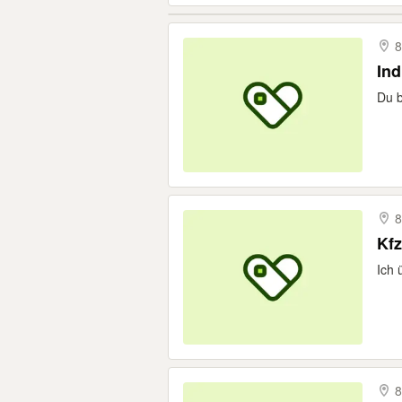
8
Ind
Du b
8
Kfz
Ich 
8