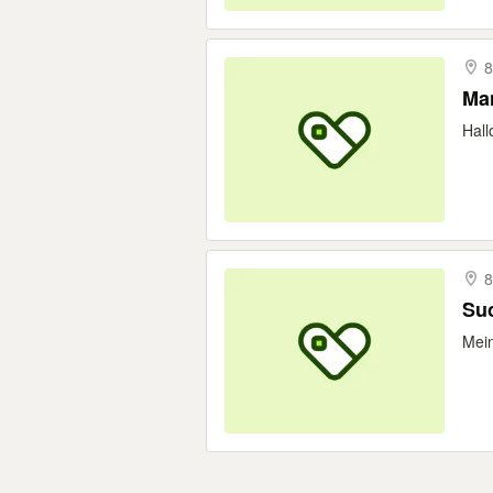
8
Man
Hall
8
Suc
Mein