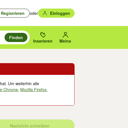
Registrieren
oder
Einloggen
Finden
en durchsuchen und mit Eingabetaste auswählen.
n um zu suchen, oder Vorschläge mit den Pfeiltasten nach oben/unten
des gewählten Orts oder PLZ.
Inserieren
Meins
hat. Um weiterhin alle
le Chrome
,
Mozilla Firefox
,
Nachricht schreiben