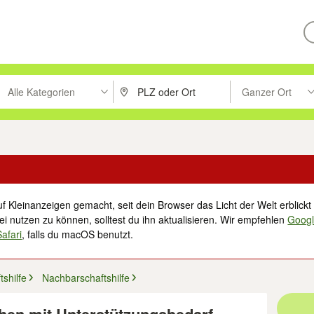
Alle Kategorien
Ganzer Ort
ken um zu suchen, oder Vorschläge mit den Pfeiltasten nach oben/unt
PLZ oder Ort eingeben. Eingabetaste drücke
Suche im Umkreis 
f Kleinanzeigen gemacht, seit dein Browser das Licht der Welt erblickt 
i nutzen zu können, solltest du ihn aktualisieren. Wir empfehlen
Goog
Safari
, falls du macOS benutzt.
shilfe
Nachbarschaftshilfe