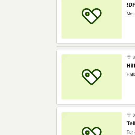
!D
Mein
8
Hil
Hall
8
Tei
Für 