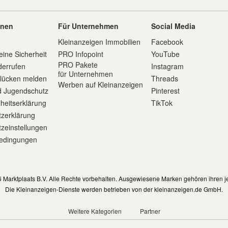
onen
Für Unternehmen
Social Media
Kleinanzeigen Immobilien
Facebook
eine Sicherheit
PRO Infopoint
YouTube
PRO Pakete
derrufen
Instagram
für Unternehmen
slücken melden
Threads
Werben auf Kleinanzeigen
d Jugendschutz
Pinterest
iheitserklärung
TikTok
zerklärung
zeinstellungen
edingungen
m
 Marktplaats B.V. Alle Rechte vorbehalten. Ausgewiesene Marken gehören ihren j
Die Kleinanzeigen-Dienste werden betrieben von der kleinanzeigen.de GmbH.
Weitere Kategorien
Partner