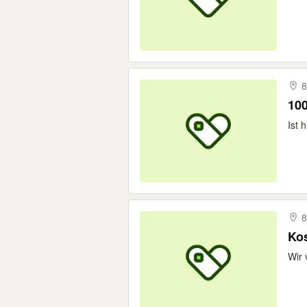
8
100
Ist 
8
Kos
Wir 