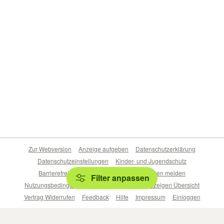
Zur Webversion
Anzeige aufgeben
Datenschutzerklärung
Datenschutzeinstellungen
Kinder- und Jugendschutz
Barrierefreiheitserklärung
Sicherheitslücken melden
Filter anpassen
Nutzungsbedingungen
Beliebte Suchen
Anzeigen Übersicht
Vertrag Widerrufen
Feedback
Hilfe
Impressum
Einloggen