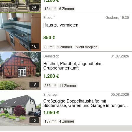
25
134 m²
6 Zimmer
Elsdorf
Gestern, 19:30
Haus zu vermieten
850 €
16
80 m²
1 Zimmer
Nicht möglich
Deinstedt
31.07.2026
Resthof, Pferdhof, Jugendheim,
Gruppenunterkunft
1.200 €
18
236 m²
11 Zimmer
Sittensen
05.08.2026
Großzügige Doppelhaushälfte mit
Südterrasse, Garten und Garage in ruhiger
Lage
1.050 €
12
137 m²
4 Zimmer