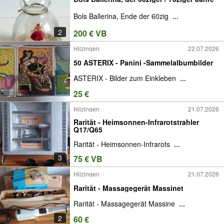
Bols Ballerina, Ende der 60zig
...
2
200 € VB
Hilzingen
22.07.2026
50 ASTERIX - Panini -Sammelalbumbilder
ASTERIX - Bilder zum Einkleben
...
25 €
Hilzingen
21.07.2026
Rarität - Heimsonnen-Infrarotstrahler
Q17/Q65
Rarität - Heimsonnen-Infrarots
...
3
75 € VB
Hilzingen
21.07.2026
Rarität - Massagegerät Massinet
Rarität - Massagegerät Massine
...
2
60 €