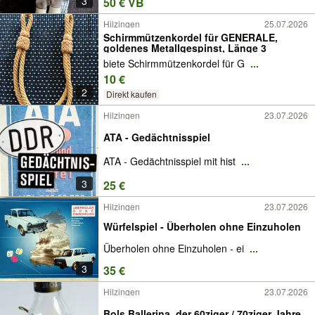
3
50 € VB
Hilzingen
25.07.2026
Schirmmützenkordel für GENERALE,
goldenes Metallgespinst, Länge 3
biete Schirmmützenkordel für G
...
10 €
2
Direkt kaufen
Hilzingen
23.07.2026
ATA - Gedächtnisspiel
ATA - Gedächtnisspiel mit hist
...
3
25 €
Hilzingen
23.07.2026
Würfelspiel - Überholen ohne Einzuholen
Überholen ohne Einzuholen - ei
...
3
35 €
Hilzingen
23.07.2026
Bols Ballerina, der 60ziger / 70ziger Jahre