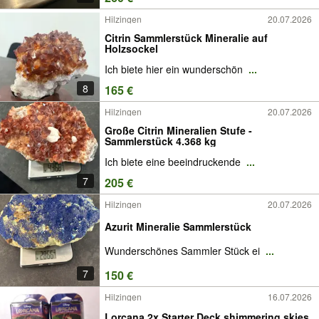
Hilzingen
20.07.2026
Citrin Sammlerstück Mineralie auf
Holzsockel
Ich biete hier ein wunderschön
...
8
165 €
Hilzingen
20.07.2026
Große Citrin Mineralien Stufe -
Sammlerstück 4.368 kg
Ich biete eine beeindruckende
...
7
205 €
Hilzingen
20.07.2026
Azurit Mineralie Sammlerstück
Wunderschönes Sammler Stück ei
...
7
150 €
Hilzingen
16.07.2026
Lorcana 2x Starter Deck shimmering skies