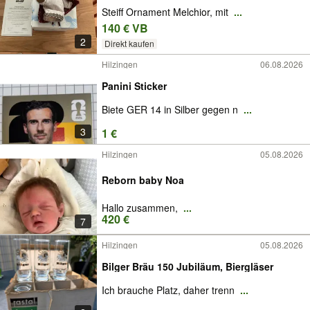
Steiff Ornament Melchior, mit
...
140 € VB
2
Direkt kaufen
Hilzingen
06.08.2026
Panini Sticker
Biete GER 14 in Silber gegen n
...
3
1 €
Hilzingen
05.08.2026
Reborn baby Noa
Hallo zusammen,
...
420 €
7
Hilzingen
05.08.2026
Bilger Bräu 150 Jubiläum, Biergläser
Ich brauche Platz, daher trenn
...