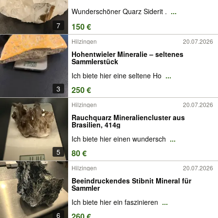
Wunderschöner Quarz Siderit .
...
7
150 €
Hilzingen
20.07.2026
Hohentwieler Mineralie – seltenes
Sammlerstück
Ich biete hier eine seltene Ho
...
3
250 €
Hilzingen
20.07.2026
Rauchquarz Mineraliencluster aus
Brasilien, 414g
Ich biete hier einen wundersch
...
5
80 €
Hilzingen
20.07.2026
Beeindruckendes Stibnit Mineral für
Sammler
Ich biete hier ein faszinieren
...
6
260 €