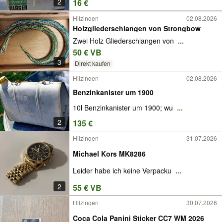
2
16 €
Hilzingen
02.08.2026
Holzgliederschlangen von Strongbow
Zwei Holz Gliederschlangen von
...
50 € VB
3
Direkt kaufen
Hilzingen
02.08.2026
Benzinkanister um 1900
10l Benzinkanister um 1900; wu
...
2
135 €
Hilzingen
31.07.2026
Michael Kors MK8286
Leider habe ich keine Verpacku
...
2
55 € VB
Hilzingen
30.07.2026
Coca Cola Panini Sticker CC7 WM 2026