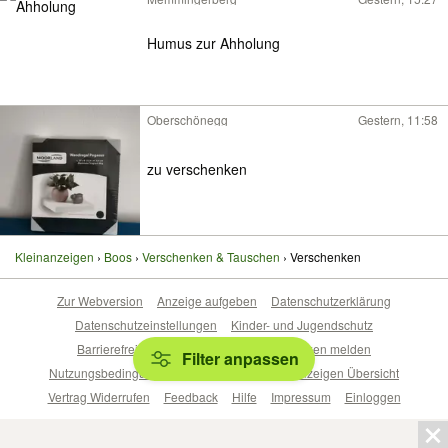
Humus zur Ahholung
Oberschönegg
Gestern, 11:58
zu verschenken
Kleinanzeigen
Boos
Verschenken & Tauschen
Verschenken
Zur Webversion
Anzeige aufgeben
Datenschutzerklärung
Datenschutzeinstellungen
Kinder- und Jugendschutz
Barrierefreiheitserklärung
Sicherheitslücken melden
Filter anpassen
Nutzungsbedingungen
Beliebte Suchen
Anzeigen Übersicht
Vertrag Widerrufen
Feedback
Hilfe
Impressum
Einloggen