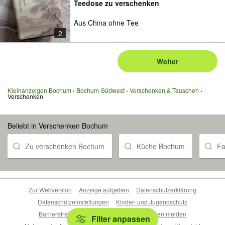
Teedose zu verschenken
Aus China ohne Tee
2
Weiter
Kleinanzeigen Bochum
Bochum-Südwest
Verschenken & Tauschen
Verschenken
Beliebt in Verschenken Bochum
Zu verschenken Bochum
Küche Bochum
Fa
Zur Webversion
Anzeige aufgeben
Datenschutzerklärung
Datenschutzeinstellungen
Kinder- und Jugendschutz
Barrierefreiheitserklärung
Sicherheitslücken melden
Filter anpassen