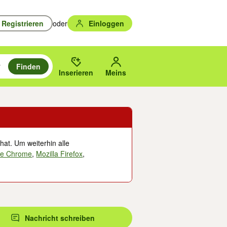
Registrieren
oder
Einloggen
Finden
en durchsuchen und mit Eingabetaste auswählen.
n um zu suchen, oder Vorschläge mit den Pfeiltasten nach oben/unten
des gewählten Orts oder PLZ.
Inserieren
Meins
hat. Um weiterhin alle
le Chrome
,
Mozilla Firefox
,
Nachricht schreiben