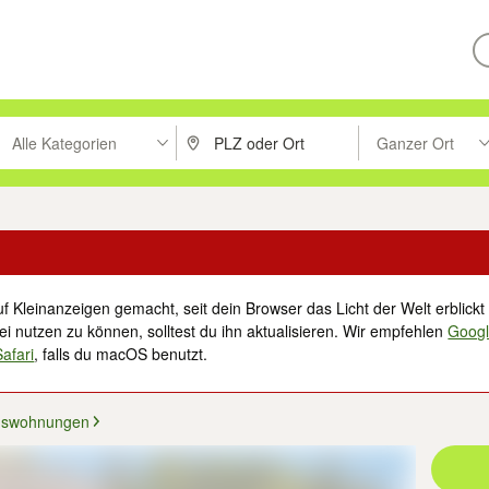
Alle Kategorien
Ganzer Ort
ken um zu suchen, oder Vorschläge mit den Pfeiltasten nach oben/unt
PLZ oder Ort eingeben. Eingabetaste drücke
Suche im Umkreis 
f Kleinanzeigen gemacht, seit dein Browser das Licht der Welt erblickt 
i nutzen zu können, solltest du ihn aktualisieren. Wir empfehlen
Goog
Safari
, falls du macOS benutzt.
mswohnungen