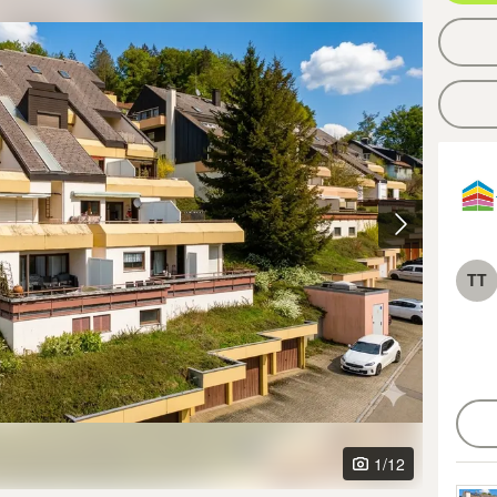
TT
1
/12