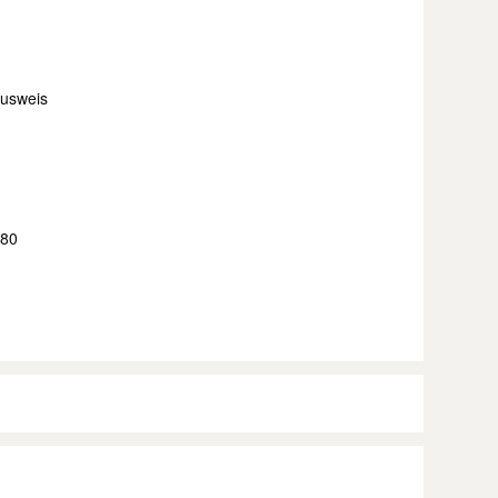
ausweis
980