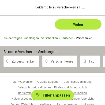
Kleiderhülle zu verschenken (1
...
Weiter
Kleinanzeigen Sindelfingen
Verschenken & Tauschen
Verschenken
Beliebt in Verschenken Sindelfingen
Zu verschenken
Verschenkenes
Tisch
Zur Webversion
Anzeige aufgeben
Datenschutzerklärung
Datenschutzeinstellungen
Kinder- und Jugendschutz
Barrierefreiheitserklärung
Sicherheitslücken melden
Filter anpassen
Nutzungsbedingungen
Beliebte Suchen
Anzeigen Übersicht
Vertrag Widerrufen
Feedback
Hilfe
Impressum
Einloggen