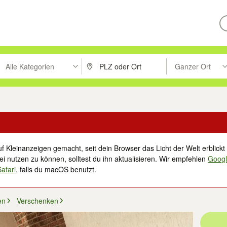
Alle Kategorien
Ganzer Ort
ken um zu suchen, oder Vorschläge mit den Pfeiltasten nach oben/unt
PLZ oder Ort eingeben. Eingabetaste drücke
Suche im Umkreis 
f Kleinanzeigen gemacht, seit dein Browser das Licht der Welt erblickt 
i nutzen zu können, solltest du ihn aktualisieren. Wir empfehlen
Goog
Safari
, falls du macOS benutzt.
en
Verschenken