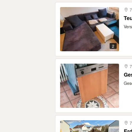
7
Teu
Vers
2
7
Ges
Gesc
7
Erd