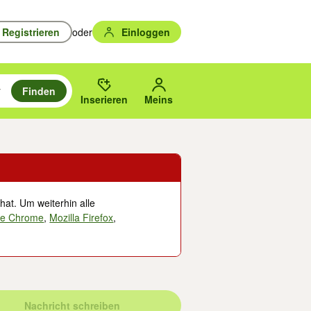
Registrieren
oder
Einloggen
Finden
en durchsuchen und mit Eingabetaste auswählen.
n um zu suchen, oder Vorschläge mit den Pfeiltasten nach oben/unten
des gewählten Orts oder PLZ.
Inserieren
Meins
hat. Um weiterhin alle
le Chrome
,
Mozilla Firefox
,
Nachricht schreiben