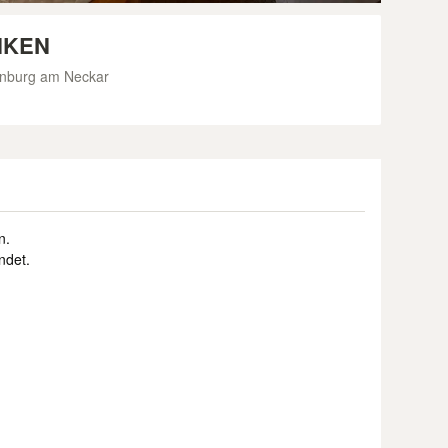
NKEN
enburg am Neckar
n.
ndet.