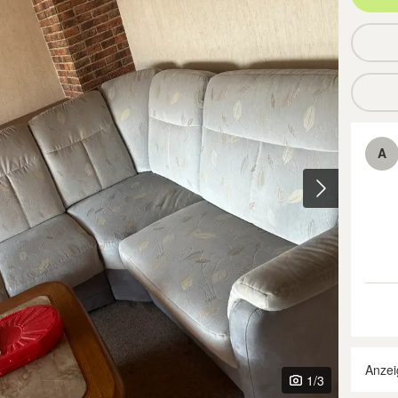
A
Anzei
1
/3