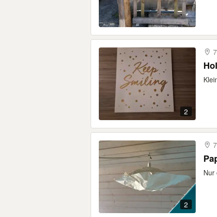
7
Hol
Klei
2
7
Pa
Nur 
2