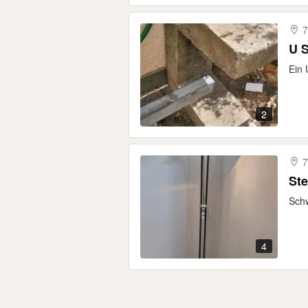
7
U S
Ein 
2
7
St
Schw
4