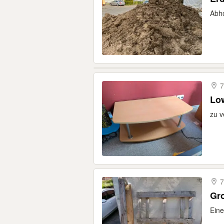
Abho
7
Lo
zu 
7
Gro
Eine