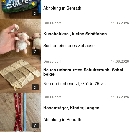
Abholung in Benrath
2
Düsseldorf
14.06.2026
Kuscheltiere , kleine Schäfchen
Suchen ein neues Zuhause
3
Düsseldorf
14.06.2026
Neues unbenutztes Schultertuch, Schal
beige
Neu und unbenutzt, Größe 75 ×
...
2
Düsseldorf
14.06.2026
Hosenträger, Kinder, jungen
Abholung in Benrath
2