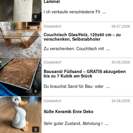
Laminat
I ch verkaufe verschiedene Fli
...
8
Düsseldorf
06.07.2026
Couchtisch Glas/Holz, 120x60 cm – zu
verschenken, Selbstabholer
Zu verschenken: Couchtisch mit
...
Düsseldorf
30.06.2026
Bausand/ Füllsand – GRATIS abzugeben
bis zu 7 Kubik am Stück
Du brauchst Sand für Bau- oder
...
4
Düsseldorf
24.06.2026
Süße Keramik Ente Deko
Sehr guter Zustand, Abholung i
...
3