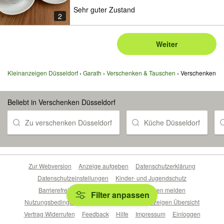
Sehr guter Zustand
2
Weiter
Kleinanzeigen Düsseldorf
Garath
Verschenken & Tauschen
Verschenken
Beliebt in Verschenken Düsseldorf
Zu verschenken Düsseldorf
Küche Düsseldorf
Zur Webversion
Anzeige aufgeben
Datenschutzerklärung
Datenschutzeinstellungen
Kinder- und Jugendschutz
Barrierefreiheitserklärung
Sicherheitslücken melden
Filter anpassen
Nutzungsbedingungen
Beliebte Suchen
Anzeigen Übersicht
Vertrag Widerrufen
Feedback
Hilfe
Impressum
Einloggen