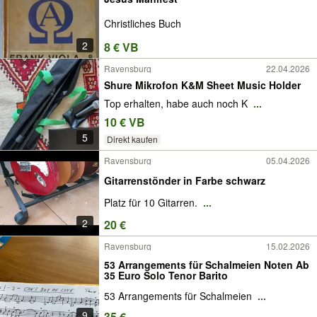
Christliches Buch
2
8 € VB
Ravensburg
22.04.2026
Shure Mikrofon K&M Sheet Music Holder
Top erhalten, habe auch noch K
...
10 € VB
5
Direkt kaufen
Ravensburg
05.04.2026
Gitarrenstönder in Farbe schwarz
Platz für 10 Gitarren.
...
2
20 €
Ravensburg
15.02.2026
53 Arrangements für Schalmeien Noten Ab
35 Euro Solo Tenor Barito
53 Arrangements für Schalmeien
...
9
35 €