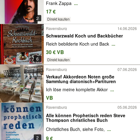
Frank Zappa
...
17 €
2
Direkt kaufen
Ravensburg
14.06.2026
Schwarzwald Koch und Backbücher
Reich bebilderte Koch und Back
...
30 € VB
6
Direkt kaufen
Ravensburg
07.06.2026
Verkauf Akkordeon Noten große
Sammlung diatonisch+Partituren
Ich löse meine komplette Akkor
...
VB
Ravensburg
05.06.2026
Alle können Prophetisch reden Steve
Thompson christliches Buch
Christliches Buch, siehe Foto,
...
2
9 €