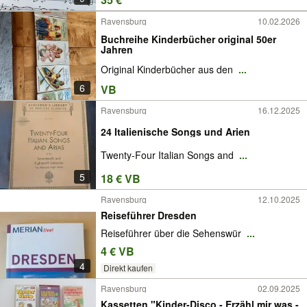
Ravensburg
10.02.2026
Buchreihe Kinderbücher original 50er
Jahren
Original Kinderbücher aus den
...
6
VB
Ravensburg
16.12.2025
24 Italienische Songs und Arien
Twenty-Four Italian Songs and
...
5
18 € VB
Ravensburg
12.10.2025
Reiseführer Dresden
Reiseführer über die Sehenswür
...
4 € VB
4
Direkt kaufen
Ravensburg
02.09.2025
Kassetten "Kinder-Disco - Erzähl mir was -