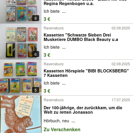
Regina Regenbogen u.a.
Ich biete
...
8
3 €
Ravensburg
02.09.2025
Kassetten "Schwarze Sieben Drei
Musketiere DUMBO Black Beauty u.a
Ich biete
...
6
3 €
Ravensburg
02.09.2025
Kassetten Hörspiele "BIBI BLOCKSBERG"
7 Kassetten
Ich biete
...
5
3 €
Ravensburg
17.07.2025
Der 100-jährige, der zurückkam, um die
Welt zu retten Jonasson
Hörbuch, neu
...
Zu Verschenken