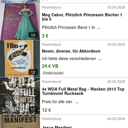
Ravensburg
03.06.2026
Meg Cabot, Plötzlich Prinzessin Bücher 1
bis 5
Plötzlich Prinzessin Band 1 bi
...
10
3 €
Ravensburg
30.05.2026
Noten, diverse, für Akkordeon
Ich biete diese verschiedenen
...
24 € VB
12
Direkt kaufen
Ravensburg
26.05.2026
4x WOA Full Metal Bag - Wacken 2013 Top
Turnbeutel Rucksack
Preis für alle vier.
...
17
12 €
Ravensburg
04.05.2026
Jesus Manifest