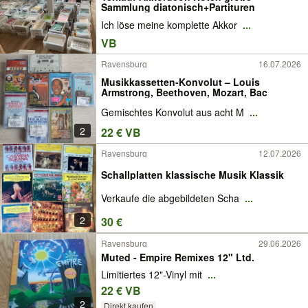
Sammlung diatonisch+Partituren
Ich löse meine komplette Akkor
...
VB
Ravensburg
16.07.2026
Musikkassetten-Konvolut – Louis
Armstrong, Beethoven, Mozart, Bac
Gemischtes Konvolut aus acht M
...
2
22 € VB
Ravensburg
12.07.2026
Schallplatten klassische Musik Klassik
Verkaufe die abgebildeten Scha
...
2
30 €
Ravensburg
29.06.2026
Muted - Empire Remixes 12" Ltd.
Limitiertes 12"-Vinyl mit
...
22 € VB
2
Direkt kaufen