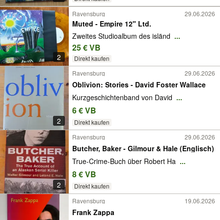
Ravensburg
29.06.2026
Muted - Empire 12" Ltd.
Zweites Studioalbum des isländ
...
25 € VB
2
Direkt kaufen
Ravensburg
29.06.2026
Oblivion: Stories - David Foster Wallace
Kurzgeschichtenband von David
...
6 € VB
2
Direkt kaufen
Ravensburg
29.06.2026
Butcher, Baker - Gilmour & Hale (Englisch)
True-Crime-Buch über Robert Ha
...
8 € VB
2
Direkt kaufen
Ravensburg
19.06.2026
Frank Zappa