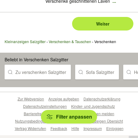
Verschenke geschnittenen Laven
...
Weiter
Kleinanzeigen Salzgitter
Verschenken & Tauschen
Verschenken
Beliebt in Verschenken Salzgitter
Zu verschenken Salzgitter
Sofa Salzgitter
H
Zur Webversion
Anzeige aufgeben
Datenschutzerklärung
Datenschutzeinstellungen
Kinder- und Jugendschutz
Barrierefreiheitserklärung
Sicherheitslücken melden
Filter anpassen
Nutzungsbedingungen
Beliebte Suchen
Anzeigen Übersicht
Vertrag Widerrufen
Feedback
Hilfe
Impressum
Einloggen