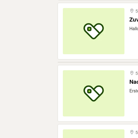
5
Zuv
Hall
5
Nac
Erst
5