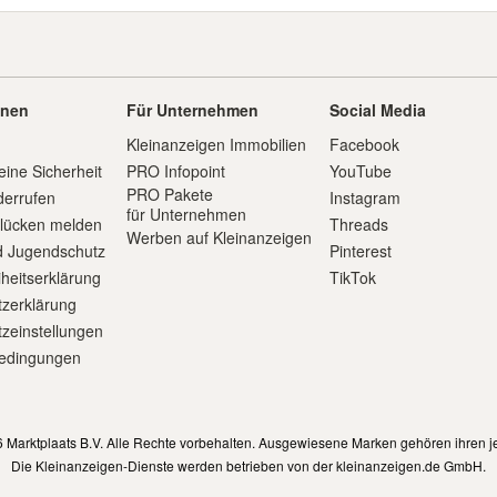
onen
Für Unternehmen
Social Media
Kleinanzeigen Immobilien
Facebook
eine Sicherheit
PRO Infopoint
YouTube
PRO Pakete
derrufen
Instagram
für Unternehmen
slücken melden
Threads
Werben auf Kleinanzeigen
d Jugendschutz
Pinterest
iheitserklärung
TikTok
zerklärung
zeinstellungen
edingungen
m
 Marktplaats B.V. Alle Rechte vorbehalten. Ausgewiesene Marken gehören ihren j
Die Kleinanzeigen-Dienste werden betrieben von der kleinanzeigen.de GmbH.