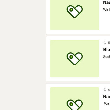
Nac
Wir 
5
Bie
Such
5
​ Wi