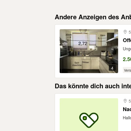
Andere Anzeigen des Anb
5
Of
Ung
2.5
4
Ver
Das könnte dich auch int
5
Nac
Hall