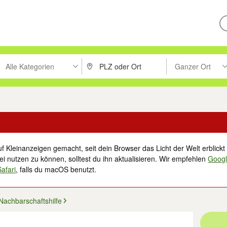
Alle Kategorien
Ganzer Ort
ken um zu suchen, oder Vorschläge mit den Pfeiltasten nach oben/unt
PLZ oder Ort eingeben. Eingabetaste drücke
Suche im Umkreis 
f Kleinanzeigen gemacht, seit dein Browser das Licht der Welt erblickt 
i nutzen zu können, solltest du ihn aktualisieren. Wir empfehlen
Goog
Safari
, falls du macOS benutzt.
Nachbarschaftshilfe