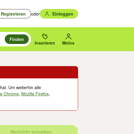
Registrieren
oder
Einloggen
Finden
en durchsuchen und mit Eingabetaste auswählen.
n um zu suchen, oder Vorschläge mit den Pfeiltasten nach oben/unten
des gewählten Orts oder PLZ.
Inserieren
Meins
hat. Um weiterhin alle
le Chrome
,
Mozilla Firefox
,
Nachricht schreiben