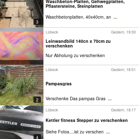
Waschbeton-Platten, Gehwegplatten,
Pflastersteine, Steinplatten
Waschbetonplatten, 40x40cm, an
...
3
Lübeck
Gestern, 19:30
Leinwandbild 140cn x 70cm zu
verschenken
Nur Abholung zu verschenken
Lübeck
Gestern, 18:51
Pampasgras
Verschenke Das pampas Gras
...
2
Lübeck
Gestern, 18:17
Kettler fitness Stepper zu verschenken
Siehe Fotos....ist zu verschen
...
4