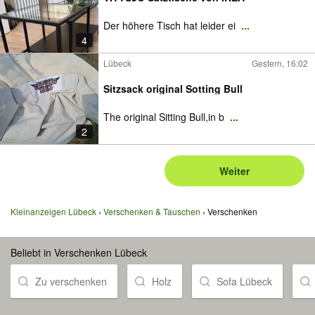
Der höhere Tisch hat leider ei
...
4
Lübeck
Gestern, 16:02
Sitzsack original Sotting Bull
The original Sitting Bull,in b
...
2
Weiter
Kleinanzeigen Lübeck
Verschenken & Tauschen
Verschenken
Beliebt in Verschenken Lübeck
Zu verschenken
Holz
Sofa Lübeck