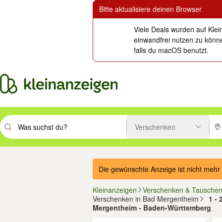
Bitte aktualisiere deinen Browser
Viele Deals wurden auf Klei
einwandfrei nutzen zu könne
falls du macOS benutzt.
Verschenken
Suchbegriff eingeben. Eingabetaste drücken um zu suchen, oder Vorsc
PLZ
Die gewünschte Anzeige ist nicht mehr 
Kleinanzeigen
Verschenken & Tausche
Verschenken in Bad Mergentheim
1 -
Mergentheim - Baden-Württemberg