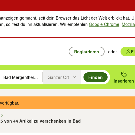
nanzeigen gemacht, seit dein Browser das Licht der Welt erblickt hat. U
n, solltest du ihn aktualisieren. Wir empfehlen
Google Chrome
,
Mozilla
Registrieren
oder
E
Ganzer Ort
Finden
hläge mit den Pfeiltasten nach oben/unten durchsuchen und mit Einga
 oder Ort eingeben. Eingabetaste drücken um zu suchen, oder Vorschl
Inserieren
Suche im Umkreis des gewählten Orts oder PLZ
verfügbar.
n
 25 von 44 Artikel zu verschenken in Bad