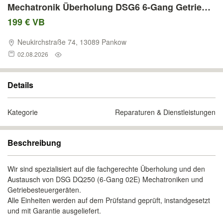
Mechatronik Überholung DSG6 6-Gang Getriebe
für VW Golf Passat Tiguan Touran Caddy Audi
199 € VB
A3 TT Skoda Octavia Superb Seat Leon TCU
Neukirchstraße 74, 13089 Pankow
02E927770AQ 02E927770L 02E
02.08.2026
Details
Kategorie
Reparaturen & Dienstleistungen
Beschreibung
Wir sind spezialisiert auf die fachgerechte Überholung und den
Austausch von DSG DQ250 (6-Gang 02E) Mechatroniken und
Getriebesteuergeräten.
Alle Einheiten werden auf dem Prüfstand geprüft, instandgesetzt
und mit Garantie ausgeliefert.