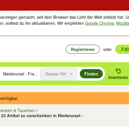
nanzeigen gemacht, seit dein Browser das Licht der Welt erblickt hat. U
n, solltest du ihn aktualisieren. Wir empfehlen
Google Chrome
,
Mozilla
Registrieren
oder
E
Ganzer Ort
Finden
hläge mit den Pfeiltasten nach oben/unten durchsuchen und mit Einga
 oder Ort eingeben. Eingabetaste drücken um zu suchen, oder Vorschl
Inserieren
Suche im Umkreis des gewählten Orts oder PLZ
verfügbar.
henken & Tauschen
 22 Artikel zu verschenken in Niederursel -