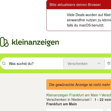
Bitte aktualisiere deinen Browser
Viele Deals wurden auf Klei
einwandfrei nutzen zu könne
falls du macOS benutzt.
Verschenken
Suchbegriff eingeben. Eingabetaste drücken um zu suchen, oder Vorsc
PLZ
Die gewünschte Anzeige ist nicht mehr 
Kleinanzeigen Frankfurt am Main
Versc
Verschenken in Niederursel
1 - 22 von
Frankfurt am Main