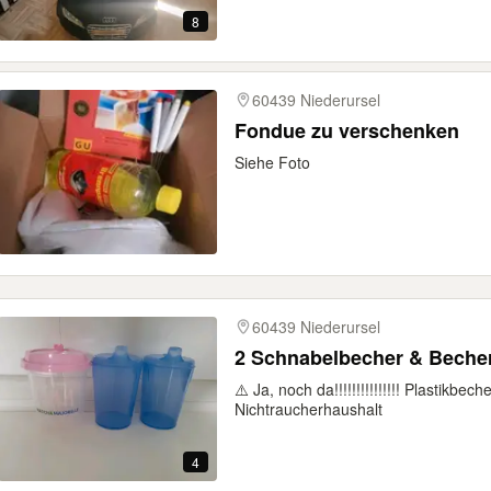
8
60439 Niederursel
Fondue zu verschenken
Siehe Foto
60439 Niederursel
2 Schnabelbecher & Becher
⚠️ Ja, noch da!!!!!!!!!!!!!!! Plastikbe
Nichtraucherhaushalt
4