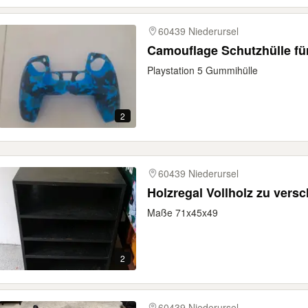
60439 Niederursel
Camouflage Schutzhülle für
Playstation 5 Gummihülle
2
60439 Niederursel
Holzregal Vollholz zu vers
Maße 71x45x49
2
60439 Niederursel