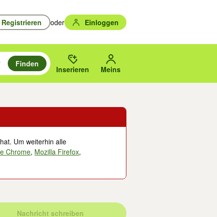
Registrieren
oder
Einloggen
Finden
en durchsuchen und mit Eingabetaste auswählen.
n um zu suchen, oder Vorschläge mit den Pfeiltasten nach oben/unten
des gewählten Orts oder PLZ.
Inserieren
Meins
hat. Um weiterhin alle
le Chrome
,
Mozilla Firefox
,
Nachricht schreiben