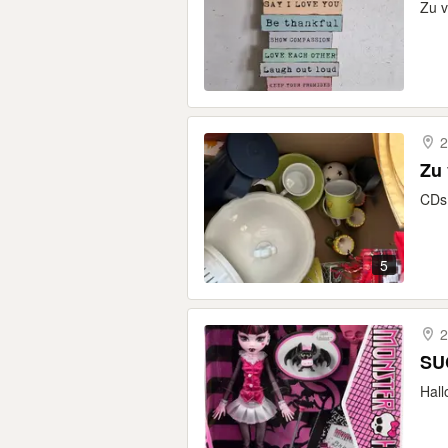
Zu v
2
Zu 
CDs,
5
2
SU
Hall