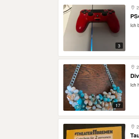
2
PS4
Ich 
3
2
Di
Ich 
17
2
Ta