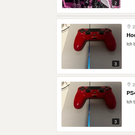
2
2
Ho
Ich 
3
2
PS4
Ich 
3