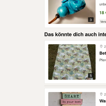
unbe
18 
3
Ver
Das könnte dich auch int
2
Bet
Pfer
5
2
Wan