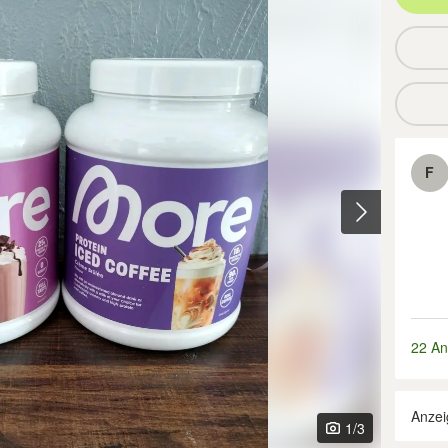
F
22 An
Anzei
1
/3