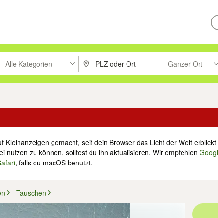
Alle Kategorien
Ganzer Ort
ken um zu suchen, oder Vorschläge mit den Pfeiltasten nach oben/unt
PLZ oder Ort eingeben. Eingabetaste drücke
Suche im Umkreis 
f Kleinanzeigen gemacht, seit dein Browser das Licht der Welt erblickt 
i nutzen zu können, solltest du ihn aktualisieren. Wir empfehlen
Goog
Safari
, falls du macOS benutzt.
en
Tauschen