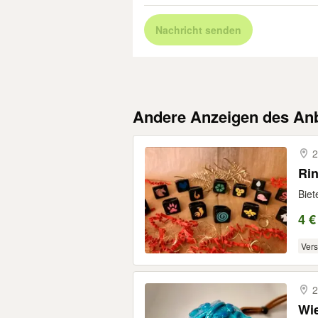
Nachricht senden
Andere Anzeigen des Anb
2
Biet
4 €
Ver
2