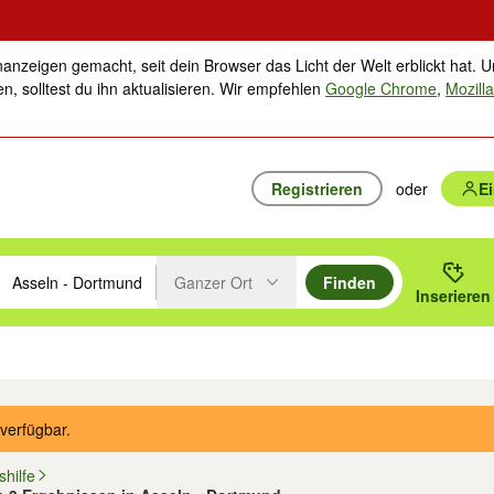
nanzeigen gemacht, seit dein Browser das Licht der Welt erblickt hat. U
n, solltest du ihn aktualisieren. Wir empfehlen
Google Chrome
,
Mozilla
Registrieren
oder
E
Ganzer Ort
Finden
hläge mit den Pfeiltasten nach oben/unten durchsuchen und mit Einga
 oder Ort eingeben. Eingabetaste drücken um zu suchen, oder Vorschl
Inserieren
Suche im Umkreis des gewählten Orts oder PLZ
ik
Familie, Kind & Baby
Haustiere
Freizeit, Hobby & Nachbarschaft
Musik
verfügbar.
hilfe