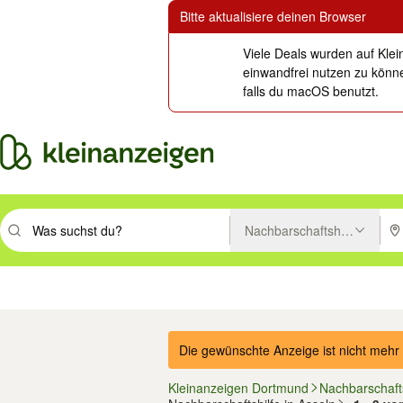
Bitte aktualisiere deinen Browser
Viele Deals wurden auf Klei
einwandfrei nutzen zu könne
falls du macOS benutzt.
Nachbarschaftshilfe
Suchbegriff eingeben. Eingabetaste drücken um zu suchen, oder Vorsc
PLZ
Immobilien
Mode & Beauty
Auto, Rad & Boot
Haus & Garten
Jobs
Elektron
Die gewünschte Anzeige ist nicht mehr 
Kleinanzeigen Dortmund
Nachbarschafts