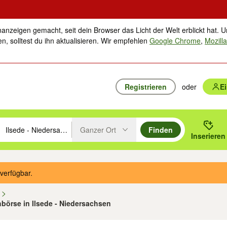
nanzeigen gemacht, seit dein Browser das Licht der Welt erblickt hat. U
n, solltest du ihn aktualisieren. Wir empfehlen
Google Chrome
,
Mozilla
Registrieren
oder
E
Ganzer Ort
Finden
hläge mit den Pfeiltasten nach oben/unten durchsuchen und mit Einga
 oder Ort eingeben. Eingabetaste drücken um zu suchen, oder Vorschl
Inserieren
Suche im Umkreis des gewählten Orts oder PLZ
verfügbar.
n
hbörse in Ilsede - Niedersachsen