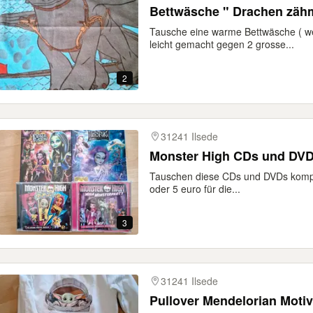
Bettwäsche " Drachen zähm
Tausche eine warme Bettwäsche ( w
leicht gemacht gegen 2 grosse...
2
31241 Ilsede
Monster High CDs und DV
Tauschen diese CDs und DVDs komple
oder 5 euro für die...
3
31241 Ilsede
Pullover Mendelorian Motiv