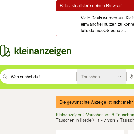
Bitte aktualisiere deinen Browser
Viele Deals wurden auf Klei
einwandfrei nutzen zu könne
falls du macOS benutzt.
Tauschen
Suchbegriff eingeben. Eingabetaste drücken um zu suchen, oder Vorsc
PLZ
Die gewünschte Anzeige ist nicht mehr 
Kleinanzeigen
Verschenken & Tausche
Tauschen in Ilsede
1 - 7 von 7 Tausc
Filter