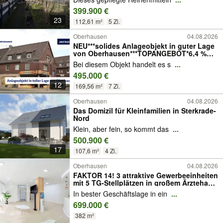
399.900 €
23
112,61 m²
5 Zi.
Oberhausen
04.08.2026
NEU***solides Anlageobjekt in guter Lage
von Oberhausen***TOPANGEBOT*6,4 %
Rendite
Bei diesem Objekt handelt es s
...
495.000 €
12
169,56 m²
7 Zi.
Oberhausen
04.08.2026
Das Domizil für Kleinfamilien in Sterkrade-
Nord
Klein, aber fein, so kommt das
...
500.900 €
17
107,6 m²
4 Zi.
Oberhausen
04.08.2026
FAKTOR 14! 3 attraktive Gewerbeeinheiten
mit 5 TG-Stellplätzen in großem Ärztehaus
in Sterkrade
In bester Geschäftslage in ein
...
699.000 €
382 m²