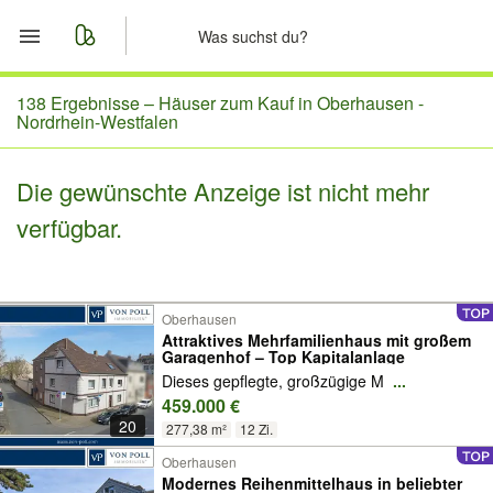
Start
138 Ergebnisse –
Häuser zum Kauf in Oberhausen -
Nordrhein-Westfalen
Merkliste
Die gewünschte Anzeige ist nicht mehr
Nachrichten
verfügbar.
Anzeige aufgeben
Oberhausen
Attraktives Mehrfamilienhaus mit großem
Garagenhof – Top Kapitalanlage
Dieses gepflegte, großzügige M
...
459.000 €
20
277,38 m²
12 Zi.
Oberhausen
Modernes Reihenmittelhaus in beliebter