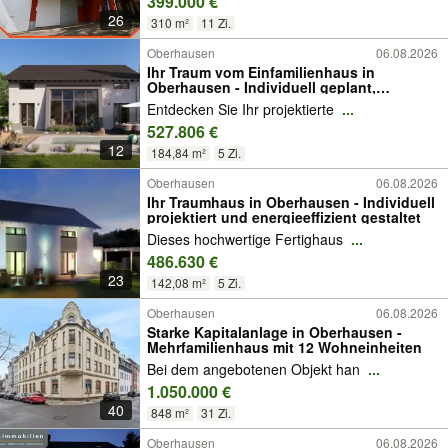
399.000 €
26
310 m²
11 Zi.
Oberhausen
06.08.2026
Ihr Traum vom Einfamilienhaus in
Oberhausen - Individuell geplant,
nachhaltig gebaut
Entdecken Sie Ihr projektierte
...
527.806 €
12
184,84 m²
5 Zi.
Oberhausen
06.08.2026
Ihr Traumhaus in Oberhausen - Individuell
projektiert und energieeffizient gestaltet
Dieses hochwertige Fertighaus
...
486.630 €
23
142,08 m²
5 Zi.
Oberhausen
06.08.2026
Starke Kapitalanlage in Oberhausen -
Mehrfamilienhaus mit 12 Wohneinheiten
Bei dem angebotenen Objekt han
...
1.050.000 €
40
848 m²
31 Zi.
Oberhausen
06.08.2026