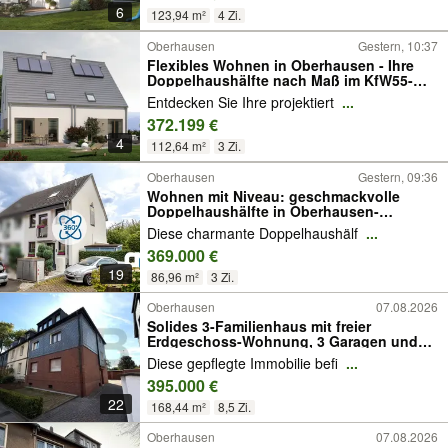
6
123,94 m²
4 Zi.
Oberhausen
Gestern, 10:37
Flexibles Wohnen in Oberhausen - Ihre
Doppelhaushälfte nach Maß im KfW55-
Standard
Entdecken Sie Ihre projektiert
...
372.199 €
4
112,64 m²
3 Zi.
Oberhausen
Gestern, 09:36
Wohnen mit Niveau: geschmackvolle
Doppelhaushälfte in Oberhausen-
Osterfeld
Diese charmante Doppelhaushälf
...
369.000 €
19
86,96 m²
3 Zi.
Oberhausen
07.08.2026
Solides 3-Familienhaus mit freier
Erdgeschoss-Wohnung, 3 Garagen und
Garten in Alstaden!
Diese gepflegte Immobilie befi
...
395.000 €
22
168,44 m²
8,5 Zi.
Oberhausen
07.08.2026