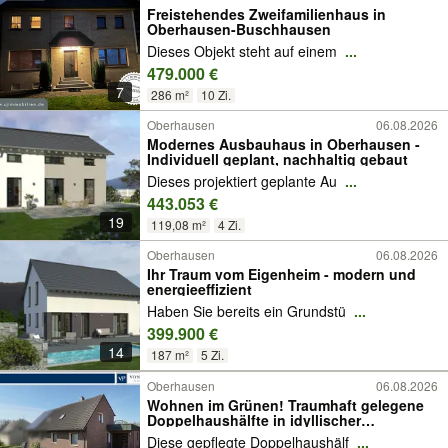
Freistehendes Zweifamilienhaus in
Oberhausen-Buschhausen
Dieses Objekt steht auf einem
...
479.000 €
7
286 m²
10 Zi.
Oberhausen
06.08.2026
Modernes Ausbauhaus in Oberhausen -
Individuell geplant, nachhaltig gebaut
Dieses projektiert geplante Au
...
443.053 €
19
119,08 m²
4 Zi.
Oberhausen
06.08.2026
Ihr Traum vom Eigenheim - modern und
energieeffizient
Haben Sie bereits ein Grundstü
...
399.900 €
14
187 m²
5 Zi.
Oberhausen
06.08.2026
Wohnen im Grünen! Traumhaft gelegene
Doppelhaushälfte in idyllischer
Naturkulisse
Diese gepflegte Doppelhaushälf
...