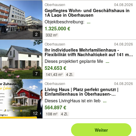
Oberhausen
04.08.2026
Gepflegtes Wohn- und Geschäftshaus in
1A Lage in Oberhausen
Objektbeschreibung:
...
1.325.000 €
2
332 m²
Oberhausen
04.08.2026
Ihr individuelles Mehrfamilienhaus -
Flexibilität trifft Nachhaltigkeit auf 141 m²
Wohnfläche
Dieses projektiert geplante Me
...
524.653 €
7
141,43 m²
4 Zi.
Oberhausen
04.08.2026
Living Haus | Platz perfekt genutzt |
Einfamilienhaus in Oberhausen-
Tackenberg | KfW 40 & QNG
Dieses LivingHaus ist ein lieb
...
564.897 €
12
108 m²
4 Zi.
Weiter