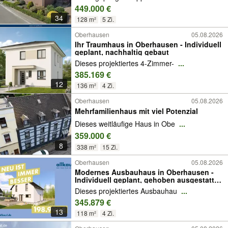
449.000 €
34
128 m²
5 Zi.
Oberhausen
05.08.2026
Ihr Traumhaus in Oberhausen - Individuell
geplant, nachhaltig gebaut
Dieses projektiertes 4-Zimmer-
...
385.169 €
12
136 m²
4 Zi.
Oberhausen
05.08.2026
Mehrfamilienhaus mit viel Potenzial
Dieses weitläufige Haus in Obe
...
359.000 €
8
338 m²
15 Zi.
Oberhausen
05.08.2026
Modernes Ausbauhaus in Oberhausen -
Individuell geplant, gehoben ausgestattet
und nachhaltig beheizt
Dieses projektiertes Ausbauhau
...
345.879 €
13
118 m²
4 Zi.