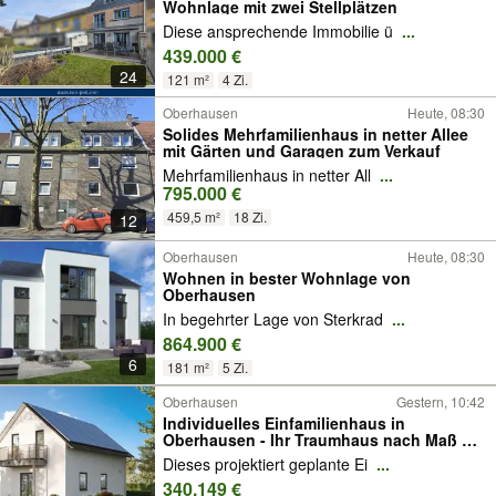
Wohnlage mit zwei Stellplätzen
Diese ansprechende Immobilie ü
...
439.000 €
24
121 m²
4 Zi.
Oberhausen
Heute, 08:30
Solides Mehrfamilienhaus in netter Allee
mit Gärten und Garagen zum Verkauf
Mehrfamilienhaus in netter All
...
795.000 €
459,5 m²
18 Zi.
12
Oberhausen
Heute, 08:30
Wohnen in bester Wohnlage von
Oberhausen
In begehrter Lage von Sterkrad
...
864.900 €
6
181 m²
5 Zi.
Oberhausen
Gestern, 10:42
Individuelles Einfamilienhaus in
Oberhausen - Ihr Traumhaus nach Maß mit
allkauf
Dieses projektiert geplante Ei
...
340.149 €