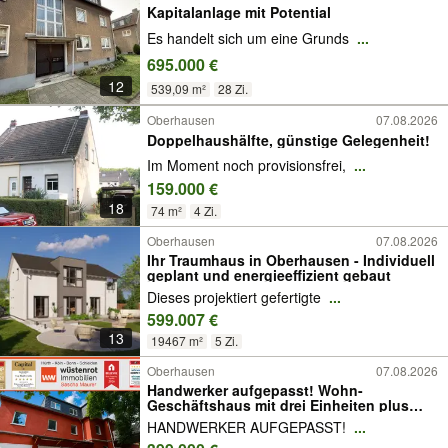
Kapitalanlage mit Potential
Es handelt sich um eine Grunds
...
695.000 €
12
539,09 m²
28 Zi.
Oberhausen
07.08.2026
Doppelhaushälfte, günstige Gelegenheit!
Im Moment noch provisionsfrei,
...
159.000 €
18
74 m²
4 Zi.
Oberhausen
07.08.2026
Ihr Traumhaus in Oberhausen - Individuell
geplant und energieeffizient gebaut
Dieses projektiert gefertigte
...
599.007 €
13
19467 m²
5 Zi.
Oberhausen
07.08.2026
Handwerker aufgepasst! Wohn-
Geschäftshaus mit drei Einheiten plus
Lager und Garage. Top Grundstück!
HANDWERKER AUFGEPASST!
...