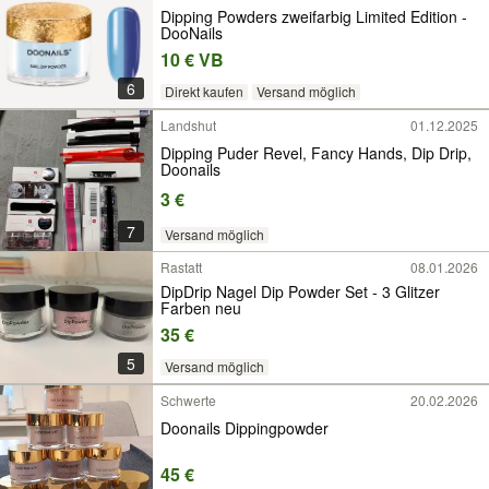
Dipping Powders zweifarbig Limited Edition -
DooNails
10 € VB
6
Direkt kaufen
Versand möglich
Landshut
01.12.2025
Dipping Puder Revel, Fancy Hands, Dip Drip,
Doonails
3 €
7
Versand möglich
Rastatt
08.01.2026
DipDrip Nagel Dip Powder Set - 3 Glitzer
Farben neu
35 €
5
Versand möglich
Schwerte
20.02.2026
Doonails Dippingpowder
45 €