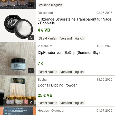
4
Versand möglich
Düsseldorf
02.05.2026
Glitzernde Strasssteine Transparent für Nägel
- DooNails
4 € VB
3
Direkt kaufen
Versand möglich
Viernheim
15.05.2026
DipPowder von DipDrip (Summer Sky)
7 €
4
Direkt kaufen
Versand möglich
Bochum
18.06.2026
Doonail Dipping Powder
25 € VB
2
Direkt kaufen
Versand möglich
Hessisch Oldendorf
01.07.2026