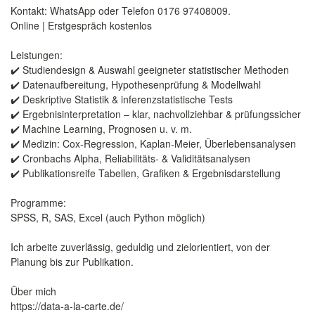
Kontakt: WhatsApp oder Telefon 0176 97408009.
Online | Erstgespräch kostenlos
Leistungen:
✔️ Studiendesign & Auswahl geeigneter statistischer Methoden
✔️ Datenaufbereitung, Hypothesenprüfung & Modellwahl
✔️ Deskriptive Statistik & inferenzstatistische Tests
✔️ Ergebnisinterpretation – klar, nachvollziehbar & prüfungssicher
✔️ Machine Learning, Prognosen u. v. m.
✔️ Medizin: Cox-Regression, Kaplan-Meier, Überlebensanalysen
✔️ Cronbachs Alpha, Reliabilitäts- & Validitätsanalysen
✔️ Publikationsreife Tabellen, Grafiken & Ergebnisdarstellung
Programme:
SPSS, R, SAS, Excel (auch Python möglich)
Ich arbeite zuverlässig, geduldig und zielorientiert, von der
Planung bis zur Publikation.
Über mich
https://data-a-la-carte.de/