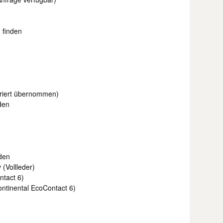
u finden
ariert übernommen)
den
den
 (Vollleder)
ntact 6)
ontinental EcoContact 6)