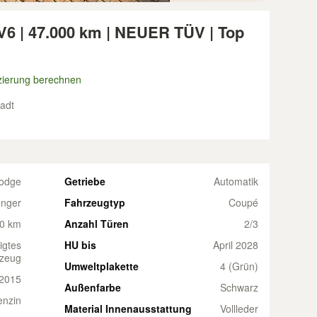
6 | 47.000 km | NEUER TÜV | Top
zierung berechnen
tadt
odge
Getriebe
Automatik
enger
Fahrzeugtyp
Coupé
0 km
Anzahl Türen
2/3
igtes
HU bis
April 2028
zeug
Umweltplakette
4 (Grün)
2015
Außenfarbe
Schwarz
enzin
Material Innenausstattung
Vollleder