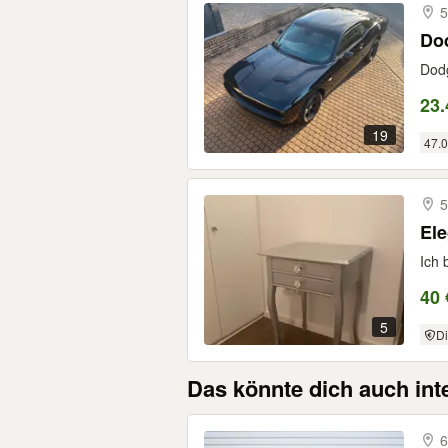
5
Do
Dod
23.
19
47.
5
Ele
Ich 
40 
5
Di
Das könnte dich auch int
6