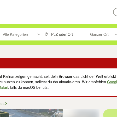
Alle Kategorien
Ganzer Ort
ken um zu suchen, oder Vorschläge mit den Pfeiltasten nach oben/unt
PLZ oder Ort eingeben. Eingabetaste drücke
Suche im Umkreis 
f Kleinanzeigen gemacht, seit dein Browser das Licht der Welt erblickt 
i nutzen zu können, solltest du ihn aktualisieren. Wir empfehlen
Goog
Safari
, falls du macOS benutzt.
tos