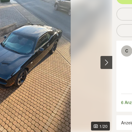
C
6 Anz
Anzei
1
/20