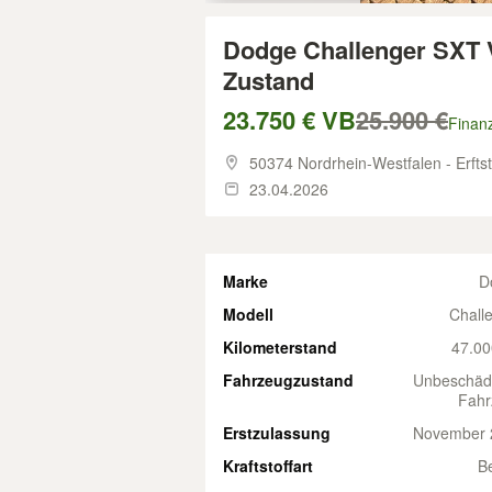
Dodge Challenger SXT V
Zustand
23.750 € VB
25.900 €
Finan
50374 Nordrhein-Westfalen - Erfts
23.04.2026
Marke
D
Modell
Chall
Kilometerstand
47.00
Fahrzeugzustand
Unbeschäd
Fahr
Erstzulassung
November 
Kraftstoffart
B