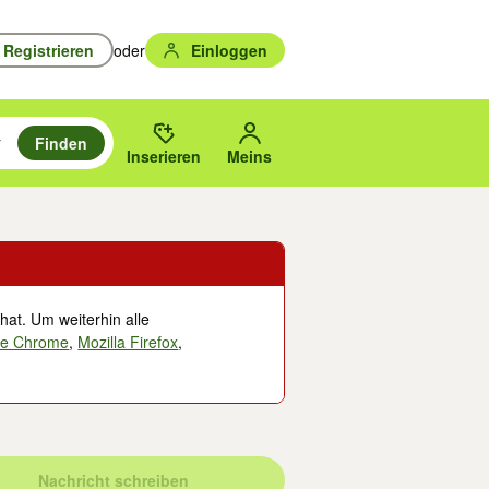
Registrieren
oder
Einloggen
Finden
en durchsuchen und mit Eingabetaste auswählen.
n um zu suchen, oder Vorschläge mit den Pfeiltasten nach oben/unten
des gewählten Orts oder PLZ.
Inserieren
Meins
hat. Um weiterhin alle
le Chrome
,
Mozilla Firefox
,
Nachricht schreiben