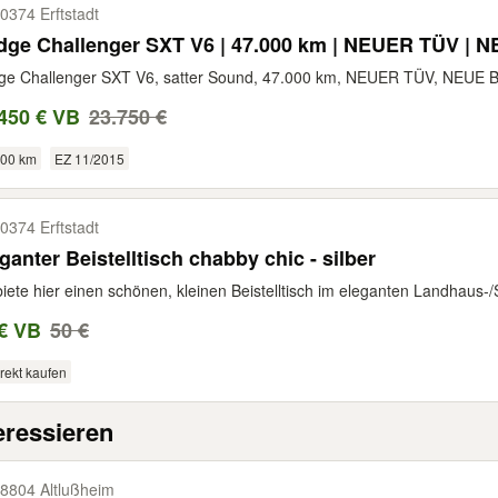
0374 Erftstadt
dge Challenger SXT V6 | 47.000 km | NEUER TÜV | 
ge Challenger SXT V6, satter Sound, 47.000 km, NEUER TÜV, NEUE B
450 € VB
23.750 €
000 km
EZ 11/2015
0374 Erftstadt
ganter Beistelltisch chabby chic - silber
biete hier einen schönen, kleinen Beistelltisch im eleganten Landhaus-/
€ VB
50 €
rekt kaufen
eressieren
8804 Altlußheim