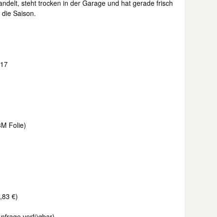
delt, steht trocken in der Garage und hat gerade frisch
 die Saison.
017
3M Folie)
,83 €)
Anfrage verfügbar)