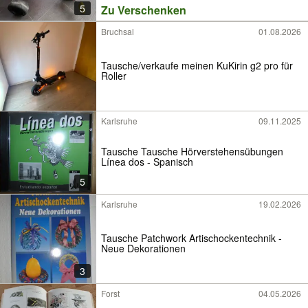
5
Zu Verschenken
Bruchsal
01.08.2026
Tausche/verkaufe meinen KuKirin g2 pro für
Roller
Karlsruhe
09.11.2025
Tausche Tausche Hörverstehensübungen
Línea dos - Spanisch
5
Karlsruhe
19.02.2026
Tausche Patchwork Artischockentechnik -
Neue Dekorationen
3
Forst
04.05.2026