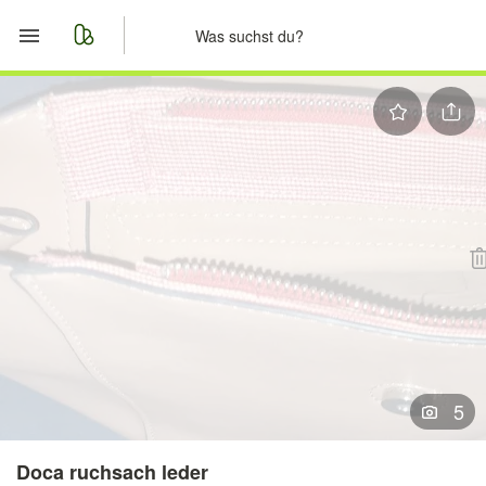
Start
Merkliste
Nachrichten
Anzeige aufgeben
5
Doca ruchsach leder