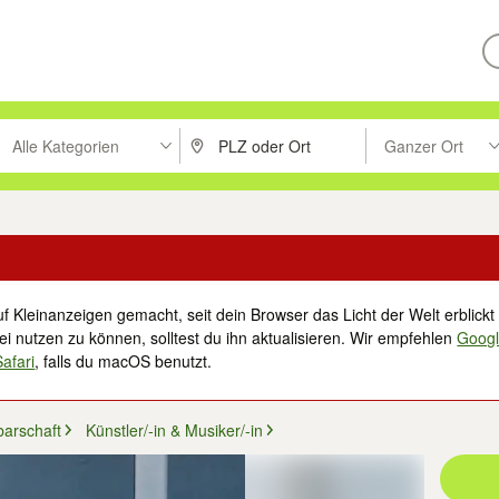
Alle Kategorien
Ganzer Ort
ken um zu suchen, oder Vorschläge mit den Pfeiltasten nach oben/unt
PLZ oder Ort eingeben. Eingabetaste drücke
Suche im Umkreis 
f Kleinanzeigen gemacht, seit dein Browser das Licht der Welt erblickt 
i nutzen zu können, solltest du ihn aktualisieren. Wir empfehlen
Goog
Safari
, falls du macOS benutzt.
barschaft
Künstler/-in & Musiker/-in