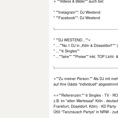
⭐ **Videos & Bilder** auch bei:
* **Instagram**: DJ Westend
* **Facebook**: DJ Westend
\------------------------------------------------
* **DJ WESTEND...**⭐
* …**No.1 DJ in „Köln & Düsseldorf“** 
* ...**6 Singles**
* ...**faire** **Preise** inkl. TOP Licht-
\------------------------------------------------
⭐**Zu meiner Person:** Als DJ mit meh
auf Ihre Gäste "individuell" abgestim
⭐⭐**Referenzen:** 6 Singles - TV - R
z.B. im "alten Wartesaal" Köln - deuts
Frankfurt, Düseldorf, Köln) - KD Party
Ü50 "Tanzrausch Partys" in NRW - zude