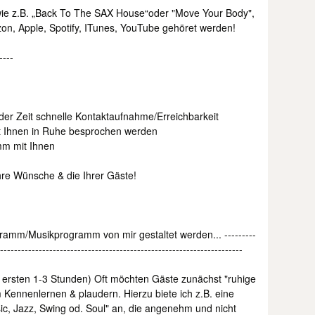
 wie z.B. „Back To The SAX House“oder "Move Your Body",
on, Apple, Spotify, ITunes, YouTube gehöret werden!
----
eder Zeit schnelle Kontaktaufnahme/Erreichbarkeit
mit Ihnen in Ruhe besprochen werden
mm mit Ihnen
Ihre Wünsche & die Ihrer Gäste!
gramm/Musikprogramm von mir gestaltet werden... ---------
---------------------------------------------------------------------
ie ersten 1-3 Stunden) Oft möchten Gäste zunächst "ruhige
Kennenlernen & plaudern. Hierzu biete ich z.B. eine
sic, Jazz, Swing od. Soul" an, die angenehm und nicht