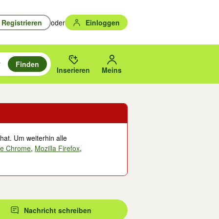
Registrieren
oder
Einloggen
Finden
en durchsuchen und mit Eingabetaste auswählen.
n um zu suchen, oder Vorschläge mit den Pfeiltasten nach oben/unten
des gewählten Orts oder PLZ.
Inserieren
Meins
hat. Um weiterhin alle
le Chrome
,
Mozilla Firefox
,
Nachricht schreiben