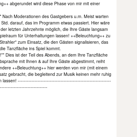
g++ abgerundet wird diese Phase von mir mit einer
** Nach Moderationen des Gastgebers u.m. Meist warten
 Std. darauf, das im Programm etwas passiert. Hier wäre
der letzten Jahrzehnte möglich, die Ihre Gäste langsam
ielraum für Unterhaltungen lassen! ++Beleuchtung++ zu
trahler" zum Einsatz, die den Gästen signalisieren, das
die Tanzfläche ins Spiel kommt.
** Dies ist der Teil des Abends, an dem Ihre Tanzfläche
 Absprache mit Ihnen & auf Ihre Gäste abgestimmt, reiht
 andere ++Beleuchtung++ hier werden von mir (mit einem
nsatz gebracht, die begleitend zur Musik keinen mehr ruhig
en! -------------------------------------------------------------
-------------------------------