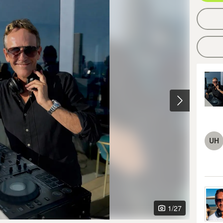
UH
1
/27