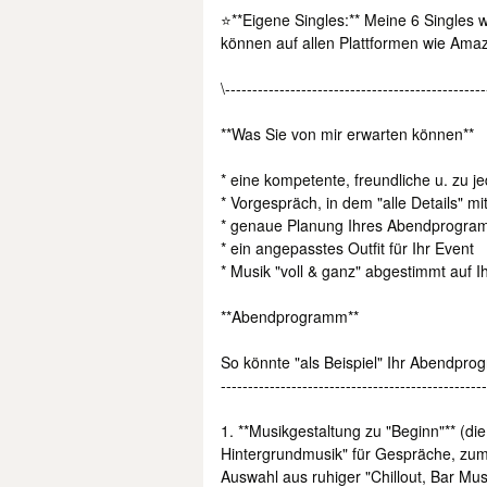
⭐**Eigene Singles:** Meine 6 Singles
können auf allen Plattformen wie Amaz
\------------------------------------------------
**Was Sie von mir erwarten können**
* eine kompetente, freundliche u. zu j
* Vorgespräch, in dem "alle Details" 
* genaue Planung Ihres Abendprogra
* ein angepasstes Outfit für Ihr Event
* Musik "voll & ganz" abgestimmt auf 
**Abendprogramm**
So könnte "als Beispiel" Ihr Abendpro
-------------------------------------------------
1. **Musikgestaltung zu "Beginn"** (d
Hintergrundmusik" für Gespräche, zum 
Auswahl aus ruhiger "Chillout, Bar Mu