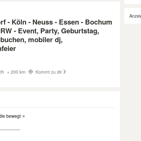
Anzei
f - Köln - Neuss - Essen - Bochum
NRW - Event, Party, Geburtstag,
 buchen, mobiler dj,
feier
th
+ 200 km
Kommt zu dir
 die bewegt ⭐
-------------