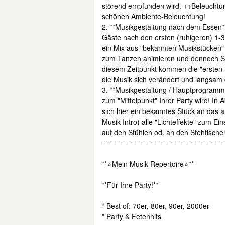
störend empfunden wird. ++Beleuchtun
schönen Ambiente-Beleuchtung!
2. **Musikgestaltung nach dem Essen
Gäste nach den ersten (ruhigeren) 1-3
ein Mix aus "bekannten Musikstücken" 
zum Tanzen animieren und dennoch Sp
diesem Zeitpunkt kommen die "ersten S
die Musik sich verändert und langsam 
3. **Musikgestaltung / Hauptprogramm!
zum "Mittelpunkt" Ihrer Party wird! In
sich hier ein bekanntes Stück an das
Musik-Intro) alle "Lichteffekte" zum Ei
auf den Stühlen od. an den Stehtischen lass
-------------------------------------------------
**⭐Mein Musik Repertoire⭐**
**Für Ihre Party!**
* Best of: 70er, 80er, 90er, 2000er
* Party & Fetenhits