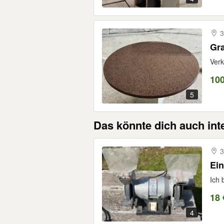
3
Gra
Verk
100
5
Das könnte dich auch int
3
Ein
Ich 
18 
4