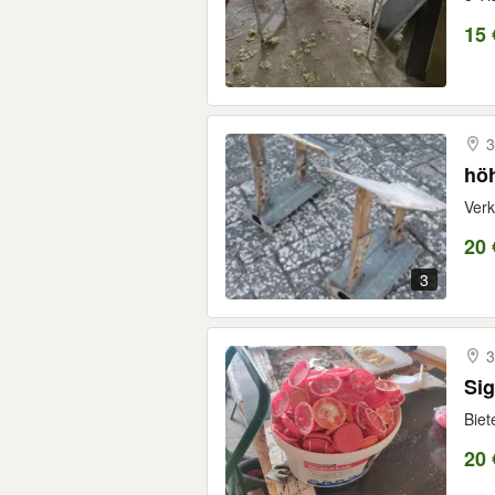
15 
3
Verk
20 
3
3
Sig
Biet
20 