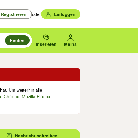
Registrieren
oder
Einloggen
Finden
en durchsuchen und mit Eingabetaste auswählen.
n um zu suchen, oder Vorschläge mit den Pfeiltasten nach oben/unten
des gewählten Orts oder PLZ.
Inserieren
Meins
hat. Um weiterhin alle
le Chrome
,
Mozilla Firefox
,
Nachricht schreiben