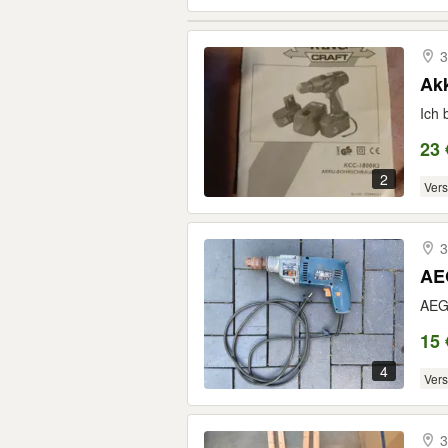
3
Ak
Ich 
23 
2
Ver
3
AE
AEG
15 
4
Ver
3