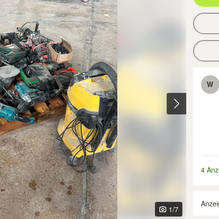
W
4 Anz
Anzei
1
/7