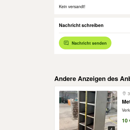
Kein versandt!
Nachricht schreiben
Nachricht senden
Andere Anzeigen des Anb
3
Met
Verk
10 
4