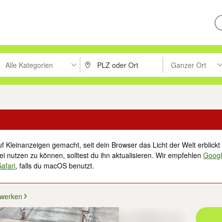
Alle Kategorien
Ganzer Ort
ken um zu suchen, oder Vorschläge mit den Pfeiltasten nach oben/unt
PLZ oder Ort eingeben. Eingabetaste drücke
Suche im Umkreis 
f Kleinanzeigen gemacht, seit dein Browser das Licht der Welt erblickt 
i nutzen zu können, solltest du ihn aktualisieren. Wir empfehlen
Goog
Safari
, falls du macOS benutzt.
werken