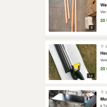
Wan
Vier
20 
5
3
He
Verk
20 
12
3
Mul
8 Ti