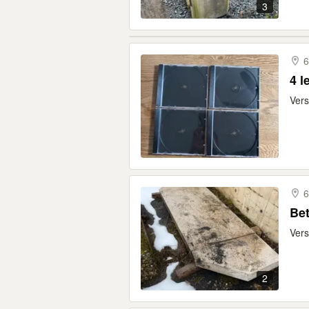
3
6
4 l
Vers
6
Bet
Vers
2