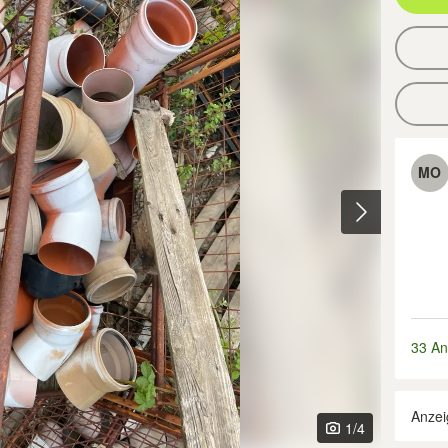
MO
33 An
Anzei
1
/4