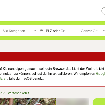
Alle Kategorien
Ganzer Ort
ken um zu suchen, oder Vorschläge mit den Pfeiltasten nach oben/unt
PLZ oder Ort eingeben. Eingabetaste drücke
Suche im Umkreis 
f Kleinanzeigen gemacht, seit dein Browser das Licht der Welt erblickt 
i nutzen zu können, solltest du ihn aktualisieren. Wir empfehlen
Goog
Safari
, falls du macOS benutzt.
en
Verschenken