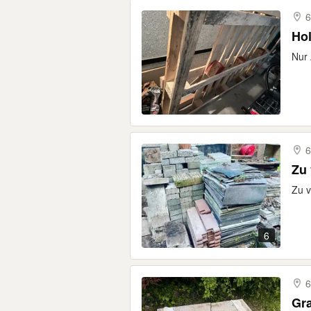
6
Hol
Nur 
6
Zu 
Zu v
6
6