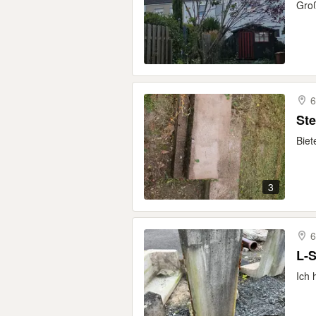
Groß
6
Ste
Biet
3
6
L-S
Ich 