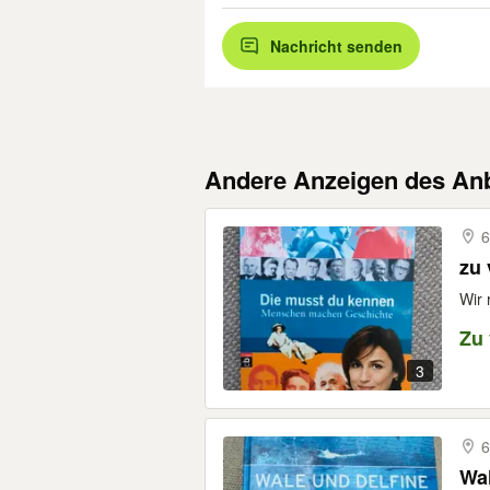
Nachricht senden
Andere Anzeigen des Anb
6
zu
Wir 
Zu
3
6
Wa