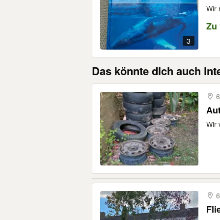
Wir 
Zu
3
Das könnte dich auch int
6
Aut
Wir 
6
Fli