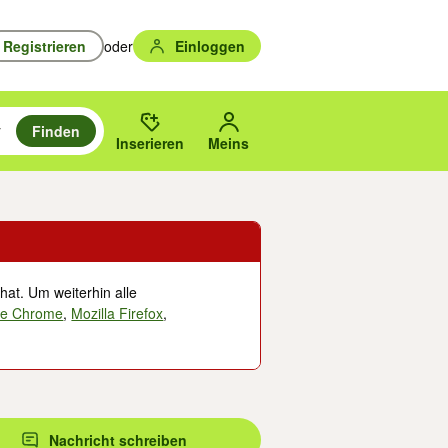
Registrieren
oder
Einloggen
Finden
en durchsuchen und mit Eingabetaste auswählen.
n um zu suchen, oder Vorschläge mit den Pfeiltasten nach oben/unten
des gewählten Orts oder PLZ.
Inserieren
Meins
hat. Um weiterhin alle
le Chrome
,
Mozilla Firefox
,
Nachricht schreiben