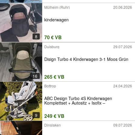
Mülheim (Ruhr)
20.06.2026
kinderwagen
8
70 € VB
Duisburg
29.07.2026
Disign Turbo 4 Kinderwagen 3-1 Moos Grün
16
265 € VB
Bottrop
24.04.2026
ABC Design Turbo 4S Kinderwagen
Komplettset + Autositz + Isofix –
9
249 € VB
Dinslaken
09.07.2026