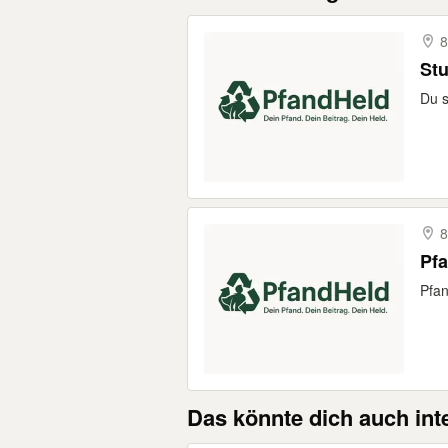
8
St
Du s
8
Pf
Pfan
Das könnte dich auch int