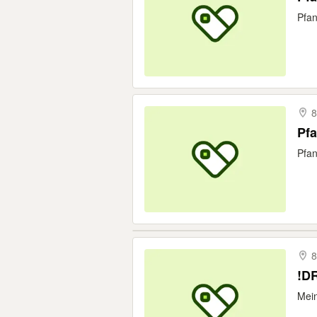
Pfan
8
Pf
Pfan
8
!D
Mein