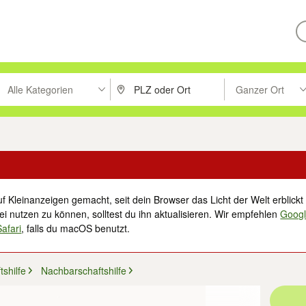
Alle Kategorien
Ganzer Ort
ken um zu suchen, oder Vorschläge mit den Pfeiltasten nach oben/unt
PLZ oder Ort eingeben. Eingabetaste drücke
Suche im Umkreis 
f Kleinanzeigen gemacht, seit dein Browser das Licht der Welt erblickt 
i nutzen zu können, solltest du ihn aktualisieren. Wir empfehlen
Goog
Safari
, falls du macOS benutzt.
shilfe
Nachbarschaftshilfe