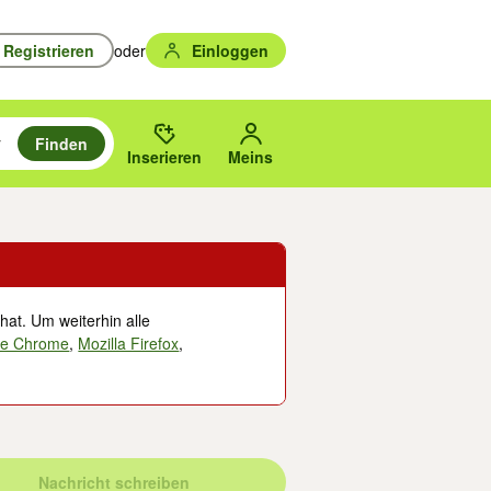
Registrieren
oder
Einloggen
Finden
en durchsuchen und mit Eingabetaste auswählen.
n um zu suchen, oder Vorschläge mit den Pfeiltasten nach oben/unten
des gewählten Orts oder PLZ.
Inserieren
Meins
hat. Um weiterhin alle
le Chrome
,
Mozilla Firefox
,
Nachricht schreiben