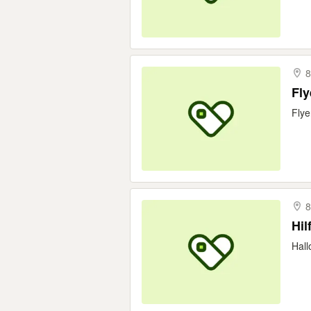
8
Fly
Flye
8
Hil
Hall