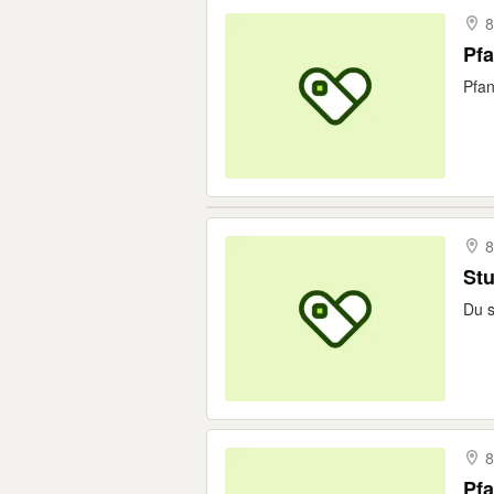
8
Pfa
Pfan
8
St
Du s
8
Pfa