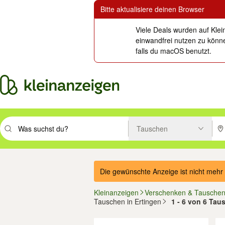
Bitte aktualisiere deinen Browser
Viele Deals wurden auf Klei
einwandfrei nutzen zu könne
falls du macOS benutzt.
Tauschen
Suchbegriff eingeben. Eingabetaste drücken um zu suchen, oder Vorsc
PLZ
Die gewünschte Anzeige ist nicht mehr 
Kleinanzeigen
Verschenken & Tausche
Tauschen in Ertingen
1 - 6 von 6 Ta
Filter