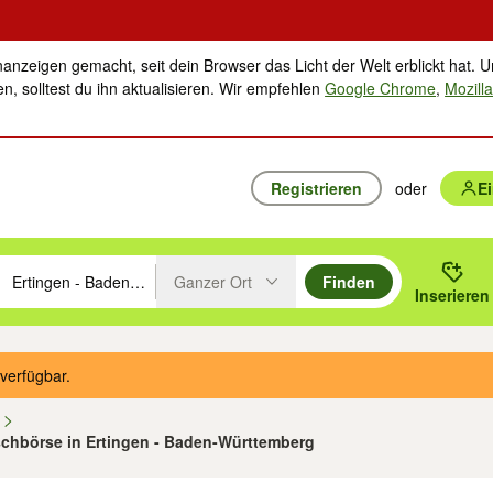
nanzeigen gemacht, seit dein Browser das Licht der Welt erblickt hat. U
n, solltest du ihn aktualisieren. Wir empfehlen
Google Chrome
,
Mozilla
Registrieren
oder
E
Ganzer Ort
Finden
hläge mit den Pfeiltasten nach oben/unten durchsuchen und mit Einga
 oder Ort eingeben. Eingabetaste drücken um zu suchen, oder Vorschl
Inserieren
Suche im Umkreis des gewählten Orts oder PLZ
verfügbar.
n
uschbörse in Ertingen - Baden-Württemberg