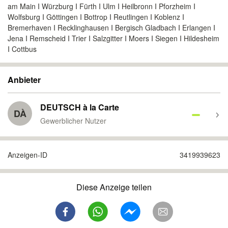
am Main I Würzburg I Fürth I Ulm I Heilbronn I Pforzheim I
Wolfsburg I Göttingen I Bottrop I Reutlingen I Koblenz I
Bremerhaven I Recklinghausen I Bergisch Gladbach I Erlangen I
Jena I Remscheid I Trier I Salzgitter I Moers I Siegen I Hildesheim
I Cottbus
Anbieter
DEUTSCH à la Carte
DÀ
Gewerblicher Nutzer
Anzeigen-ID
3419939623
Diese Anzeige teilen