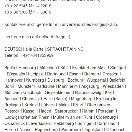
10 x 22 €/45 Min = 220 €
10 x 30 €/60 Min = 300 €
Kontaktiere mich gerne für ein unverbindliches Erstgespräch.
Ich freue mich auf deine Anfrage! :)
DEUTSCH à la Carte | SPRACHTRAINING
Telefon: +4917641753959
Berlin I Hamburg I München I Köln I Frankfurt am Main I Stuttgart
I Düsseldorf I Leipzig I Dortmund I Essen I Bremen I Dresden I
Hannover I Nürnberg I Duisburg I Bochum I Wuppertal I Bielefeld I
Bonn I Münster I Karlsruhe I Mannheim I Augsburg I Wiesbaden I
Mönchen-Gladbach I Gelsenkirchen I Braunschweig I Kiel I
Aachen I Chemnitz I Halle (Saale) I Magdeburg I Freiburg im
Breisgau I Krefeld I Lübeck I Mainz I Erfurt I Oberhausen I
Rostock I Kassel I Hagen I Saarbrücken I Hamm I Potsdam I
Ludwigshafen am Rhein I Mülheim an der Ruhr I Oldenburg I
Osnabrück I Leverkusen I Heidelberg I Solingen I Darmstadt I
Herne I Neuss I Regensburg I Paderborn I Ingolstadt I Offenbach