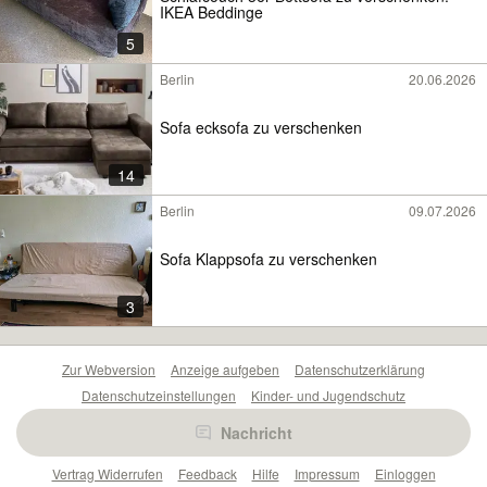
IKEA Beddinge
5
Berlin
20.06.2026
Sofa ecksofa zu verschenken
14
Berlin
09.07.2026
Sofa Klappsofa zu verschenken
3
Zur Webversion
Anzeige aufgeben
Datenschutzerklärung
Datenschutzeinstellungen
Kinder- und Jugendschutz
Barrierefreiheitserklärung
Sicherheitslücken melden
Nachricht
Nutzungsbedingungen
Beliebte Suchen
Anzeigen Übersicht
Vertrag Widerrufen
Feedback
Hilfe
Impressum
Einloggen