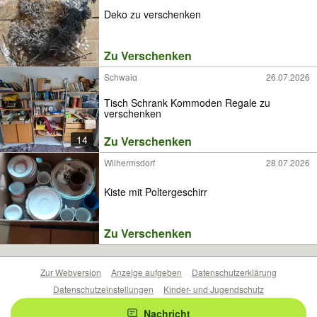
Deko zu verschenken
Zu Verschenken
Schwaig
26.07.2026
Tisch Schrank Kommoden Regale zu
verschenken
14
Zu Verschenken
Wilhermsdorf
28.07.2026
Kiste mit Poltergeschirr
Zu Verschenken
Zur Webversion
Anzeige aufgeben
Datenschutzerklärung
Datenschutzeinstellungen
Kinder- und Jugendschutz
Barrierefreiheitserklärung
Sicherheitslücken melden
Nachricht