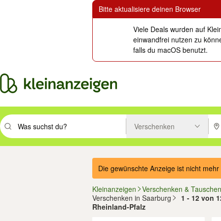
Bitte aktualisiere deinen Browser
Viele Deals wurden auf Klei
einwandfrei nutzen zu könne
falls du macOS benutzt.
Verschenken
Suchbegriff eingeben. Eingabetaste drücken um zu suchen, oder Vorsc
PLZ
Die gewünschte Anzeige ist nicht mehr 
Kleinanzeigen
Verschenken & Tausche
Verschenken in Saarburg
1 - 12 von 
Rheinland-Pfalz