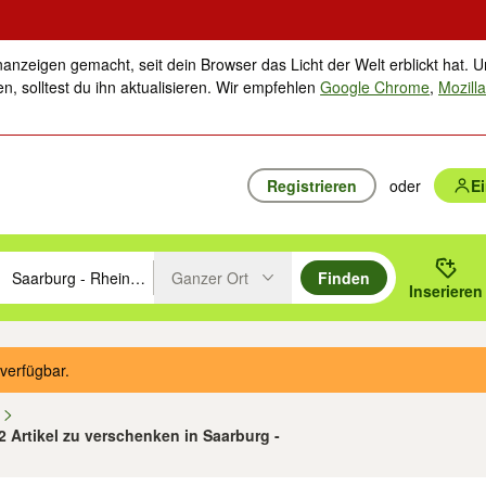
nanzeigen gemacht, seit dein Browser das Licht der Welt erblickt hat. U
n, solltest du ihn aktualisieren. Wir empfehlen
Google Chrome
,
Mozilla
Registrieren
oder
E
Ganzer Ort
Finden
hläge mit den Pfeiltasten nach oben/unten durchsuchen und mit Einga
 oder Ort eingeben. Eingabetaste drücken um zu suchen, oder Vorschl
Inserieren
Suche im Umkreis des gewählten Orts oder PLZ
verfügbar.
n
12 Artikel zu verschenken in Saarburg -